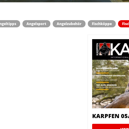
ngeltipps
Angelsport
Angelzubehör
Fischköppe
Fis
KARPFEN 05