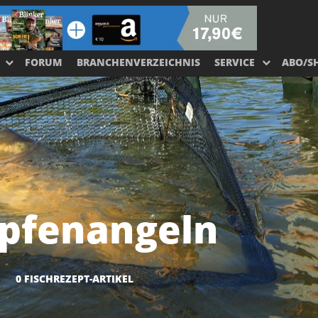
FORUM
BRANCHENVERZEICHNIS
SERVICE
ABO/S
pfenangeln
0 FISCHREZEPT-ARTIKEL