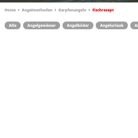
Home
Angelmethoden
Karpfenangeln
Fischrezept
Alle
Angelgewässer
Angelköder
Angelurlaub
A