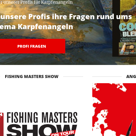
r unserer Profis für Karpfenangeln
unsere Profis ihre Fragen rund ums
ema Karpfenangeln
PROFI FRAGEN
FISHING MASTERS SHOW
ANG