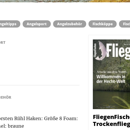
ngeltipps
Angelsport
Angelzubehör
Fischköppe
Fis
ORT
BEHÖR
FliegenFisch
orsten Rühl Haken: Größe 8 Foam:
Trockenfliege
el: braune