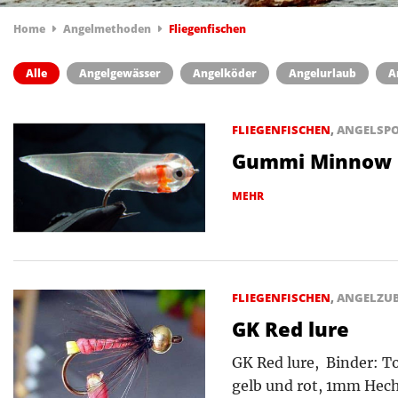
Home
Angelmethoden
Fliegenfischen
Alle
Angelgewässer
Angelköder
Angelurlaub
A
FLIEGENFISCHEN
,
ANGELSP
Gummi Minnow
MEHR
FLIEGENFISCHEN
,
ANGELZU
GK Red lure
GK Red lure, Binder: T
gelb und rot, 1mm Hech