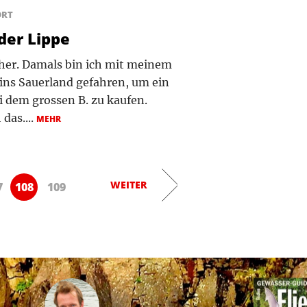
ORT
der Lippe
 her. Damals bin ich mit meinem
ins Sauerland gefahren, um ein
i dem grossen B. zu kaufen.
das....
MEHR
WEITER
7
108
109