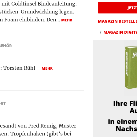
mit Goldtinsel Bindeanleitung:
JET
stücken. Grundwicklung legen.
n Foam einbinden. Den...
MEHR
MAGAZIN BESTELL
MAGAZIN DIGIT
BEHÖR
: Torsten Rühl –
MEHR
Ihre F
ORT
A
in einem
gesandt von Fred Remig, Muster
Nachs
ken: Tropfenhaken (gibt’s bei