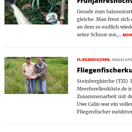
Frühjahreshoch
Gerade zum Saisonstart 
gleiche. Man freut sich
an dem es endlich wie
seine Schnur aus,...
MEH
FLIEGENFISCHEN
,
ANGELSP
Fliegenfischerk
Steinbergkirche (TZI)  
Meerforellenküste.de i
Zusammenarbeit mit der
Uwe Calin war ein voller
Fliegenfischer meldeten