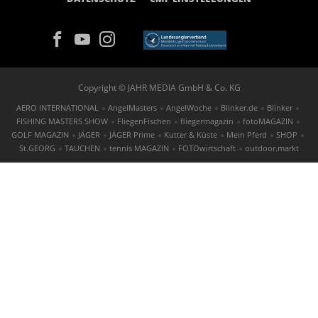
Copyright © JAHR MEDIA GmbH & Co. KG
AERO INTERNATIONAL
AngelMasters
AngelWoche
Blinker.de
Blinker
FISHING MASTERS SHOW
FliegenFischen
fliegermagazin
fotoMAGAZIN
GOLF MAGAZIN
JÄGER
JÄGER Prime
Kutter & Küste
Mein Pferd
SHOP
St.GEORG
TAUCHEN
tennis MAGAZIN
FOTOwirtschaft
outdoor.markt