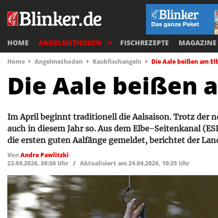
HOME
ANGELMETHODEN
FISCHREZEPTE
MAGAZINE
Home
Angelmethoden
Raubfischangeln
Die Aale beißen am El
Die Aale beißen 
Im April beginnt traditionell die Aalsaison. Trotz der
auch in diesem Jahr so. Aus dem Elbe-Seitenkanal (E
die ersten guten Aalfänge gemeldet, berichtet der La
Von
Andre Pawlitzki
23.04.2026, 08:00 Uhr
/
Aktualisiert am 24.04.2026, 10:35 Uhr