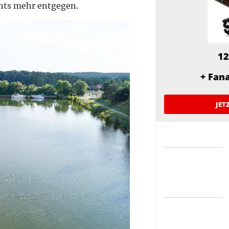
chts mehr entgegen.
12
+ Fan
JET