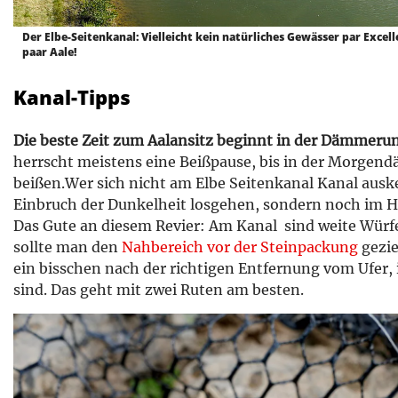
Der Elbe-Seitenkanal: Vielleicht kein natürliches Gewässer par Excel
paar Aale!
Kanal-Tipps
Die beste Zeit zum Aalansitz beginnt in der Dämmer
herrscht meistens eine Beißpause, bis in der Morgen
beißen.Wer sich nicht am Elbe Seitenkanal Kanal ausken
Einbruch der Dunkelheit losgehen, sondern noch im H
Das Gute an diesem Revier: Am Kanal sind weite Würfe
sollte man den
Nahbereich vor der Steinpackung
gezie
ein bisschen nach der richtigen Entfernung vom Ufer, i
sind. Das geht mit zwei Ruten am besten.