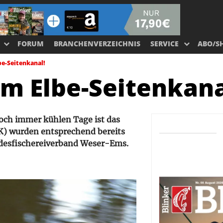
FORUM
BRANCHENVERZEICHNIS
SERVICE
ABO/S
be-Seitenkanal!
am Elbe-Seitenkana
 noch immer kühlen Tage ist das
SK) wurden entsprechend bereits
ndesfischereiverband Weser-Ems.