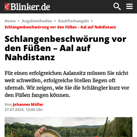
Home
Angelmethoden
Raubfischangeln
Schlangenbeschwörung vor den Füßen – Aal auf Nahdistanz
Schlangenbeschwörung vor
den Füßen – Aal auf
Nahdistanz
Für einen erfolgreichen Aalansitz müssen Sie nicht
weit schweifen, erfolgreiche Stellen liegen oft
ufernah. Wir zeigen, wie Sie die Schlängler kurz vor
den Füßen fangen können.
Von
Johannes Müller
27.07.2024, 12:00 Uhr