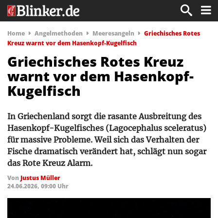
Home
Angelmethoden
Meeresangeln
Griechisches Rotes
Kreuz warnt vor dem Hasenkopf-Kugelfisch
Griechisches Rotes Kreuz
warnt vor dem Hasenkopf-
Kugelfisch
In Griechenland sorgt die rasante Ausbreitung des
Hasenkopf-Kugelfisches (Lagocephalus sceleratus)
für massive Probleme. Weil sich das Verhalten der
Fische dramatisch verändert hat, schlägt nun sogar
das Rote Kreuz Alarm.
Von
Justus Müller
24.06.2026, 09:00 Uhr