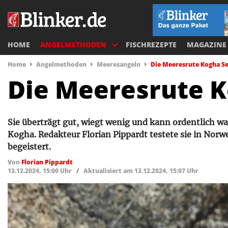
HOME
ANGELMETHODEN
FISCHREZEPTE
MAGAZINE
Home
Angelmethoden
Meeresangeln
Die Meeresrute Kogha Sea
Die Meeresrute K
Sie überträgt gut, wiegt wenig und kann ordentlich wa
Kogha. Redakteur Florian Pippardt testete sie in Nor
begeistert.
Von
Florian Pippardt
13.12.2024, 15:00 Uhr
/
Aktualisiert am 13.12.2024, 15:07 Uhr