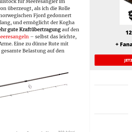
illstock für Meeresangler im
n überzeugt, als ich die Rolle
n norwegischen Fjord gedonnert
u lang, und ermöglicht der Kogha
ehr gute Kraftübertragung
auf den
12
eeresangeln
– selbst das leichte,
 Arme. Eine zu dünne Rute mit
+ Fan
ie gesamte Belastung auf den
JET