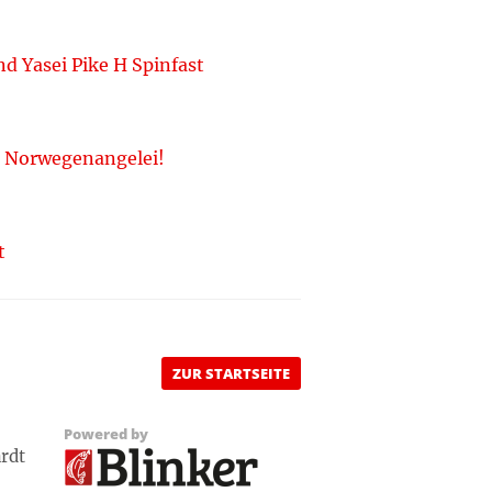
 Yasei Pike H Spinfast
e Norwegenangelei!
t
ZUR STARTSEITE
Powered by
ardt