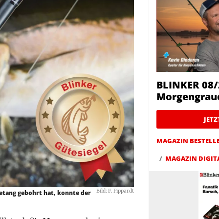
BLINKER 08/
Morgengrau
JET
MAGAZIN BESTELL
MAGAZIN DIGIT
Bild: F. Pippardt
eetang gebohrt hat, konnte der