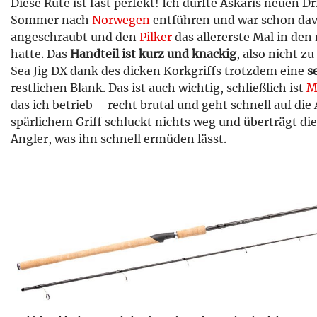
Diese Rute ist fast perfekt! Ich durfte Askaris neuen Dr
Sommer nach
Norwegen
entführen und war schon davo
angeschraubt und den
Pilker
das allererste Mal in de
hatte. Das
Handteil ist kurz und knackig
, also nicht z
Sea Jig DX dank des dicken Korkgriffs trotzdem eine
s
restlichen Blank. Das ist auch wichtig, schließlich ist
M
das ich betrieb – recht brutal und geht schnell auf die
spärlichem Griff schluckt nichts weg und überträgt d
Angler, was ihn schnell ermüden lässt.