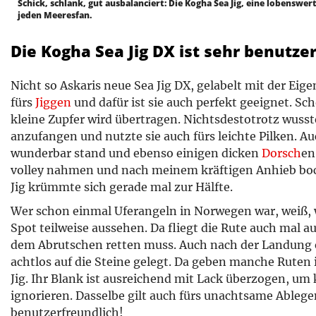
Schick, schlank, gut ausbalanciert: Die Kogha Sea Jig, eine lobenswer
jeden Meeresfan.
Die Kogha Sea Jig DX ist sehr benutzer
Nicht so Askaris neue Sea Jig DX, gelabelt mit der Ei
fürs
Jiggen
und dafür ist sie auch perfekt geeignet. S
kleine Zupfer wird übertragen. Nichtsdestotrotz wusst
anzufangen und nutzte sie auch fürs leichte Pilken. Au
wunderbar stand und ebenso einigen dicken
Dorsch
en
volley nahmen und nach meinem kräftigen Anhieb bo
Jig krümmte sich gerade mal zur Hälfte.
Wer schon einmal Uferangeln in Norwegen war, weiß, 
Spot teilweise aussehen. Da fliegt die Rute auch mal au
dem Abrutschen retten muss. Auch nach der Landung 
achtlos auf die Steine gelegt. Da geben manche Ruten 
Jig. Ihr Blank ist ausreichend mit Lack überzogen, um
ignorieren. Dasselbe gilt auch fürs unachtsame Ablege
benutzerfreundlich!