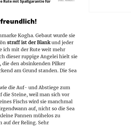
Bild: Askari
te Rute mit Spaßgarantie für
freundlich!
genmarke Kogha. Gebaut wurde sie
chön
straff ist der Blank
und jeder
e ich mit der Rute weit mehr
ch dieser ruppige Angelei hielt sie
, die den absinkenden Pilker
ckend am Grund standen. Die Sea
wie die Auf- und Abstiege zum
f die Steine, weil man sich vor
eines Fischs wird sie manchmal
irgendwann auf, nicht so die Sea
 kleine Pannen mühelos zu
n auf der Reling. Sehr