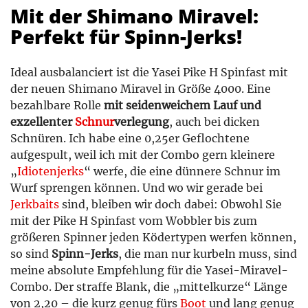
Mit der Shimano Miravel:
Perfekt für Spinn-Jerks!
Ideal ausbalanciert ist die Yasei Pike H Spinfast mit
der neuen Shimano Miravel in Größe 4000. Eine
bezahlbare Rolle
mit seidenweichem Lauf und
exzellenter
Schnur
verlegung
, auch bei dicken
Schnüren. Ich habe eine 0,25er Geflochtene
aufgespult, weil ich mit der Combo gern kleinere
„
Idiotenjerks
“ werfe, die eine dünnere Schnur im
Wurf sprengen können. Und wo wir gerade bei
Jerkbaits
sind, bleiben wir doch dabei: Obwohl Sie
mit der Pike H Spinfast vom Wobbler bis zum
größeren Spinner jeden Ködertypen werfen können,
so sind
Spinn-Jerks
, die man nur kurbeln muss, sind
meine absolute Empfehlung für die Yasei-Miravel-
Combo. Der straffe Blank, die „mittelkurze“ Länge
von 2,20 – die kurz genug fürs
Boot
und lang genug