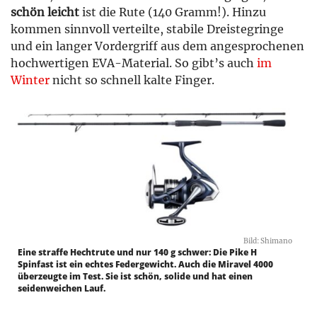
schön leicht
ist die Rute (140 Gramm!). Hinzu
kommen sinnvoll verteilte, stabile Dreistegringe
und ein langer Vordergriff aus dem angesprochenen
hochwertigen EVA-Material. So gibt’s auch
im
Winter
nicht so schnell kalte Finger.
Bild: Shimano
Eine straffe Hechtrute und nur 140 g schwer: Die Pike H
Spinfast ist ein echtes Federgewicht. Auch die Miravel 4000
überzeugte im Test. Sie ist schön, solide und hat einen
seidenweichen Lauf.