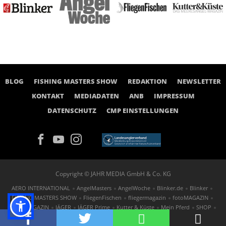
BLOG
FISHING MASTERS SHOW
REDAKTION
NEWSLETTER
KONTAKT
MEDIADATEN
ANB
IMPRESSUM
DATENSCHUTZ
CMP EINSTELLUNGEN
Copyright © JAHR MEDIA GmbH & Co. KG
AERO INTERNATIONAL
AngelMasters
AngelWoche
Blinker.de
Blinker
FISHING MASTERS SHOW
FliegenFischen
fliegermagazin
fotoMAGAZIN
GOLF MAGAZIN
JÄGER
JÄGER Prime
Kutter & Küste
Mein Pferd
SHOP
St.GEORG
TAUCHEN
tennis MAGAZIN
FOTOwirtschaft
outdoor.markt