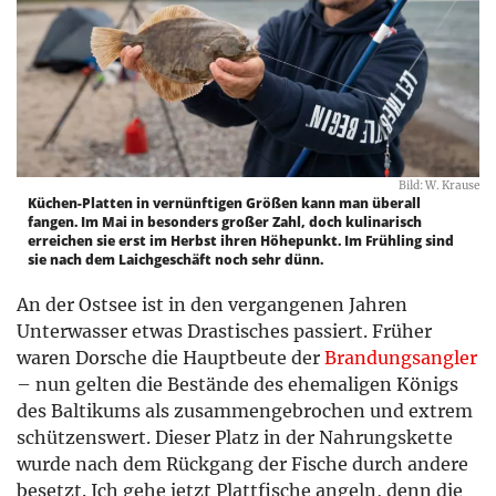
Bild: W. Krause
Küchen-Platten in vernünftigen Größen kann man überall
fangen. Im Mai in besonders großer Zahl, doch kulinarisch
erreichen sie erst im Herbst ihren Höhepunkt. Im Frühling sind
sie nach dem Laichgeschäft noch sehr dünn.
An der Ostsee ist in den vergangenen Jahren
Unterwasser etwas Drastisches passiert. Früher
waren Dorsche die Hauptbeute der
Brandungsangler
– nun gelten die Bestände des ehemaligen Königs
des Baltikums als zusammengebrochen und extrem
schützenswert. Dieser Platz in der Nahrungskette
wurde nach dem Rückgang der Fische durch andere
besetzt. Ich gehe jetzt Plattfische angeln, denn die