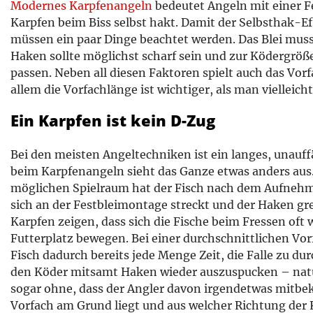
Modernes Karpfenangeln
bedeutet Angeln mit einer Fe
Karpfen beim Biss selbst hakt. Damit der Selbsthak-Ef
müssen ein paar Dinge beachtet werden. Das Blei muss
Haken sollte möglichst scharf sein und zur Ködergrö
passen. Neben all diesen Faktoren spielt auch das Vorfa
allem die Vorfachlänge ist wichtiger, als man vielleic
Ein Karpfen ist kein D-Zug
Bei den meisten Angeltechniken ist ein langes, unauff
beim Karpfenangeln sieht das Ganze etwas anders aus.
möglichen Spielraum hat der Fisch nach dem Aufnehm
sich an der Festbleimontage streckt und der Haken g
Karpfen zeigen, dass sich die Fische beim Fressen oft 
Futterplatz bewegen. Bei einer durchschnittlichen Vo
Fisch dadurch bereits jede Menge Zeit, die Falle zu d
den Köder mitsamt Haken wieder auszuspucken – natür
sogar ohne, dass der Angler davon irgendetwas mitb
Vorfach am Grund liegt und aus welcher Richtung der