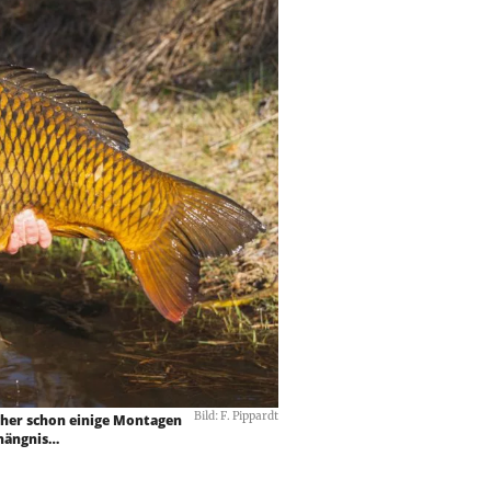
Bild: F. Pippardt
icher schon einige Montagen
rhängnis…