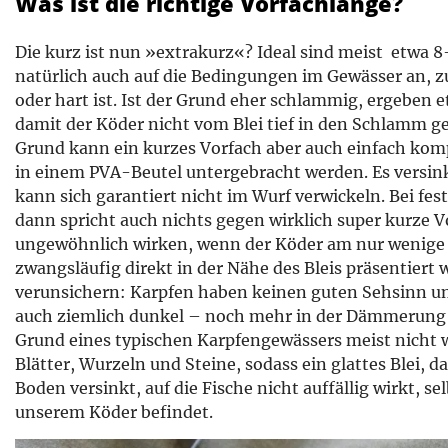
Was ist die richtige Vorfachlänge?
Die kurz ist nun »extrakurz«? Ideal sind meist etwa 
natürlich auch auf die Bedingungen im Gewässer an, z
oder hart ist. Ist der Grund eher schlammig, ergeben 
damit der Köder nicht vom Blei tief in den Schlamm 
Grund kann ein kurzes Vorfach aber auch einfach ko
in einem PVA-Beutel untergebracht werden. Es versi
kann sich garantiert nicht im Wurf verwickeln. Bei fest
dann spricht auch nichts gegen wirklich super kurze V
ungewöhnlich wirken, wenn der Köder am nur wenige
zwangsläufig direkt in der Nähe des Bleis präsentiert w
verunsichern: Karpfen haben keinen guten Sehsinn u
auch ziemlich dunkel – noch mehr in der Dämmerung 
Grund eines typischen Karpfengewässers meist nicht wi
Blätter, Wurzeln und Steine, sodass ein glattes Blei, d
Boden versinkt, auf die Fische nicht auffällig wirkt, se
unserem Köder befindet.