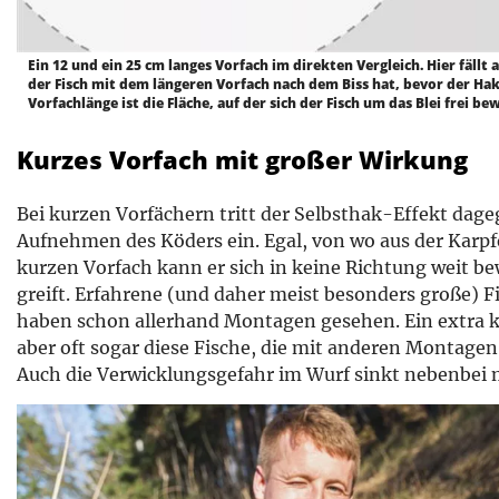
Ein 12 und ein 25 cm langes Vorfach im direkten Vergleich. Hier fällt
der Fisch mit dem längeren Vorfach nach dem Biss hat, bevor der Hake
Vorfachlänge ist die Fläche, auf der sich der Fisch um das Blei frei 
Kurzes Vorfach mit großer Wirkung
Bei kurzen Vorfächern tritt der Selbsthak-Effekt dage
Aufnehmen des Köders ein. Egal, von wo aus der Kar
kurzen Vorfach kann er sich in keine Richtung weit b
greift. Erfahrene (und daher meist besonders große) Fi
haben schon allerhand Montagen gesehen. Ein extra 
aber oft sogar diese Fische, die mit anderen Montage
Auch die Verwicklungsgefahr im Wurf sinkt nebenbei 