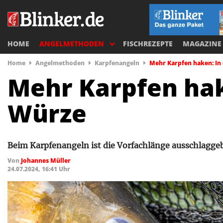
HOME
ANGELMETHODEN
FISCHREZEPTE
MAGAZINE
Home
Angelmethoden
Karpfenangeln
Mehr Karpfen haken: In 
Mehr Karpfen hake
Würze
Beim Karpfenangeln ist die Vorfachlänge ausschlaggeb
Von
Johannes Müller
24.07.2024, 16:41 Uhr