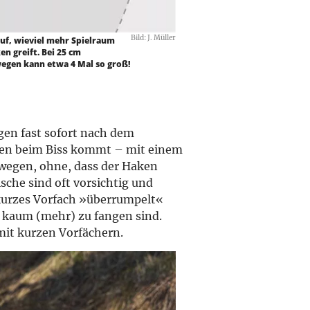
Bild: J. Müller
 auf, wieviel mehr Spielraum
n greift. Bei 25 cm
bewegen kann etwa 4 Mal so groß!
gen fast sofort nach dem
pfen beim Biss kommt – mit einem
ewegen, ohne, dass der Haken
sche sind oft vorsichtig und
kurzes Vorfach »überrumpelt«
n kaum (mehr) zu fangen sind.
mit kurzen Vorfächern.