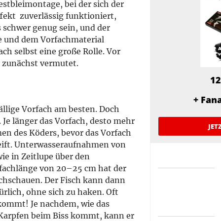
stbleimontage, bei der sich der
fekt zuverlässig funktioniert,
 schwer genug sein, und der
ße und dem Vorfachmaterial
ch selbst eine große Rolle. Vor
ht zunächst vermutet.
12
+ Fan
ällige Vorfach am besten. Doch
 Je länger das Vorfach, desto mehr
JET
en des Köders, bevor das Vorfach
reift. Unterwasseraufnahmen von
wie in Zeitlupe über den
rfachlänge von 20–25 cm hat der
urchschauen. Der Fisch kann dann
lich, ohne sich zu haken. Oft
ekommt! Je nachdem, wie das
 Karpfen beim Biss kommt, kann er