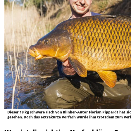
Dieser 18 kg schwere Fisch von Blinker-Autor Florian Pippardt hat s
gesehen. Doch das extrakurze Vorfach wurde ihm trotzdem zum Ve