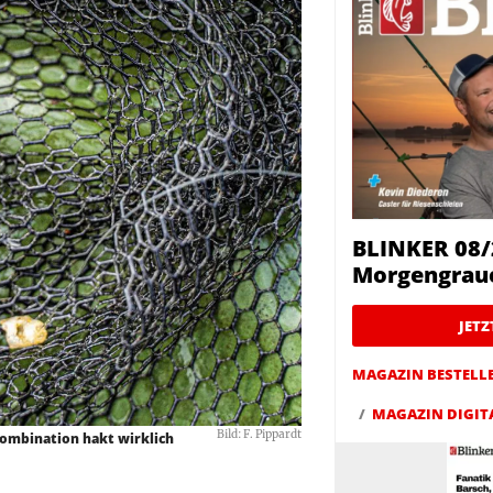
BLINKER 08/
Morgengrau
JET
MAGAZIN BESTELL
MAGAZIN DIGIT
Bild: F. Pippardt
 Kombination hakt wirklich