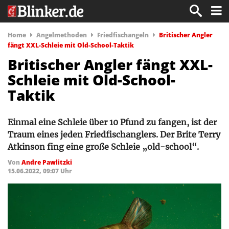
Home
Angelmethoden
Friedfischangeln
Britischer Angler
fängt XXL-Schleie mit Old-School-Taktik
Britischer Angler fängt XXL-
Schleie mit Old-School-
Taktik
Einmal eine Schleie über 10 Pfund zu fangen, ist der
Traum eines jeden Friedfischanglers. Der Brite Terry
Atkinson fing eine große Schleie „old-school“.
Von
Andre Pawlitzki
15.06.2022, 09:07 Uhr