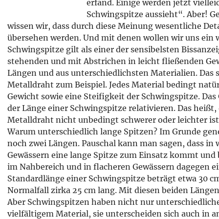
erfand.
Einige werden jetzt viellei
Schwingspitze aussieht“. Aber! G
wissen wir, dass durch diese Meinung wesentliche Deta
übersehen werden. Und mit denen wollen wir uns ein 
Schwingspitze gilt als einer der sensibelsten Bissanze
stehenden und mit Abstrichen in leicht fließenden Gewä
Längen und aus unterschiedlichsten Materialien. Das s
Metalldraht zum Beispiel. Jedes Material bedingt natür
Gewicht sowie eine Steifigkeit der Schwingspitze. Das
der Länge einer Schwingspitze relativieren. Das heißt,
Metalldraht nicht unbedingt schwerer oder leichter ist
Warum unterschiedlich lange Spitzen? Im Grunde ge
noch zwei Längen. Pauschal kann man sagen, dass in w
Gewässern eine lange Spitze zum Einsatz kommt und b
im Nahbereich und in flacheren Gewässern dagegen ein
Standardlänge einer Schwingspitze beträgt etwa 30 cm,
Normalfall zirka 25 cm lang. Mit diesen beiden Länge
Aber Schwingspitzen haben nicht nur unterschiedlich
vielfältigem Material, sie unterscheiden sich auch in 