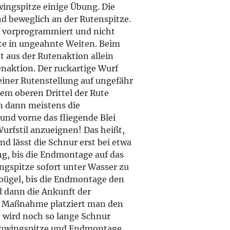
wingspitze einige Übung. Die
nd beweglich an der Rutenspitze.
n vorprogrammiert und nicht
ute in ungeahnte Weiten. Beim
t aus der Rutenaktion allein
naktion. Der ruckartige Wurf
einer Rutenstellung auf ungefähr
em oberen Drittel der Rute
n dann meistens die
und vorne das fliegende Blei
Wurfstil anzueignen! Das heißt,
d lässt die Schnur erst bei etwa
ung, bis die Endmontage auf das
ngspitze sofort unter Wasser zu
bügel, bis die Endmontage den
d dann die Ankunft der
e Maßnahme platziert man den
n wird noch so lange Schnur
Schwingspitze und Endmontage