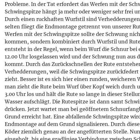
Probleme. In der Tat erfordert das Werfen mit der Sch
Schwingspitze hängt ja mehr oder weniger sehr frei u
Durch einen ruckhaften Wurfstil sind Verhedderunge
selten fliegt die Endmontage getrennt von unserer R
Werfen mit der Schwingspitze sollte der Schwung nich
kommen, sondern kombiniert durch Wurfstil und Rute
entsteht in der Regel, wenn beim Wurf die Schnur bei 
12.00 Uhr losgelassen wird und der Schwung nun aus d
kommt. Durch das Zurückschnellen der Rute entstehe
Verhedderungen, weil die Schwingspitze zurückfedert 
zieht. Besser ist es sich hier einen runden, weicheren 
man zieht die Rute beim Wurf über Kopf weich durch un
3.00 Uhr los und hält die Rute so lange in dieser Stell
Wasser aufschlägt. Die Rutespitze ist dann samt Schwi
drücken. Jetzt wartet man bei geöffnetem Schnurfang
Grund erreicht hat. Eine abfallende Schwingspitze wir
Endmontage auf dem Grund signalisieren. Durch dies
Köder ziemlich genau an der angefütterten Stelle. Nu
eingeholt, bis eine gradlinige Verbindung zwischen 