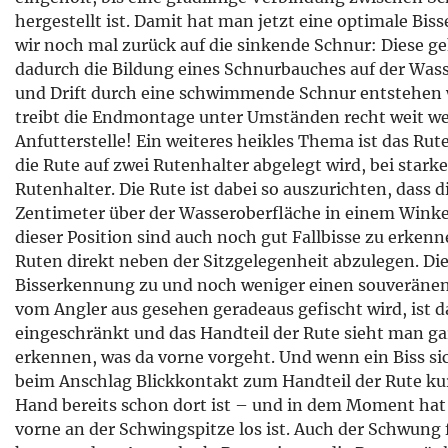
hergestellt ist. Damit hat man jetzt eine optimale Bi
wir noch mal zurück auf die sinkende Schnur: Diese ge
dadurch die Bildung eines Schnurbauches auf der Wass
und Drift durch eine schwimmende Schnur entstehen w
treibt die Endmontage unter Umständen recht weit we
Anfutterstelle! Ein weiteres heikles Thema ist das Rut
die Rute auf zwei Rutenhalter abgelegt wird, bei stark
Rutenhalter. Die Rute ist dabei so auszurichten, dass 
Zentimeter über der Wasseroberfläche in einem Winkel 
dieser Position sind auch noch gut Fallbisse zu erkenn
Ruten direkt neben der Sitzgelegenheit abzulegen. Die
Bisserkennung zu und noch weniger einen souveränen 
vom Angler aus gesehen geradeaus gefischt wird, ist d
eingeschränkt und das Handteil der Rute sieht man gar 
erkennen, was da vorne vorgeht. Und wenn ein Biss sic
beim Anschlag Blickkontakt zum Handteil der Rute k
Hand bereits schon dort ist – und in dem Moment ha
vorne an der Schwingspitze los ist. Auch der Schwung