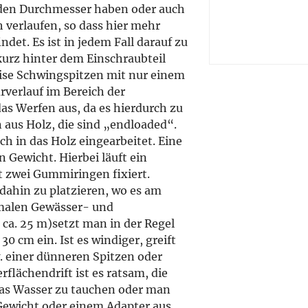
enden Durchmesser haben oder auch
 verlaufen, so dass hier mehr
det. Es ist in jedem Fall darauf zu
kurz hinter dem Einschraubteil
eise Schwingspitzen mit nur einem
urverlauf im Bereich der
das Werfen aus, da es hierdurch zu
aus Holz, die sind „endloaded“.
ch in das Holz eingearbeitet. Eine
 Gewicht. Hierbei läuft ein
 zwei Gummiringen fixiert.
 dahin zu platzieren, wo es am
rmalen Gewässer- und
 ca. 25 m)setzt man in der Regel
0 cm ein. Ist es windiger, greift
. einer dünneren Spitzen oder
flächendrift ist es ratsam, die
 das Wasser zu tauchen oder man
 Gewicht oder einem Adapter aus