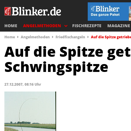
HOME
ANGELMETHODEN
FISCHREZEPTE
MAGAZINE
Home
Angelmethoden
Friedfischangeln
Auf die Spitze getrie
Auf die Spitze ge
Schwingspitze
27.12.2007, 08:16 Uhr