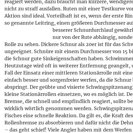
reagiert werden, dazu braucht man kürzere, wendigere 
nicht zu straff ausfallen. Ruten mit einer Testkurve 
Aktion sind ideal. Vorteilhaft ist es, wenn der erste Ri
so genannte Leitring, einen größeren Durchmesser auf
besserer Schnurdurchlauf gewährl
nur von der Rute abhängig, sonde
Rolle zu sehen. Dickere Schnur als 20er ist für das S
ungeeignet. Schnüre mit einem Durchmesser von 15 bis 
die Schnur gute Sinkeigenschaften haben. Schwimmen
Heutzutage wird oft in weiterer Entfernung geangelt, 
Fall der Einsatz einer mittleren Stationärrolle mit ein
einfach besser und sorgenfreier werfen, da die Schnur
abspringt. Der geübte und visierte Schwingspitzenangl
kleine Stationärrollen einsetzen, wo es möglich ist. De
Bremse, die schnell und empfindlich reagiert, sollte
wirklich wörtlich genommen werden. Schwingspitzenan
Fisches eine schnelle Reaktion. Da gilt es, die Kraft d
Rollenbremse zu absorbieren und dafür nicht die De
– das geht schief! Viele Angler haben mit dem Werfe