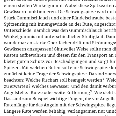
einem steifen Winkelgummi. Wobei diese Spitzearten a
Gewässern funktionieren. Die Schwingspitze wird mit
Stück Gummischlauch und einer Rändelschraube besteh
Spitzenring mit Innengewinde an der Rute, angeschrau
Unterschiede, nämlich was den Gummischlauch betriff
Winkelgummis mit unterschiedlicher Steifigkeit. Damit
wunderbar an starke Oberflächendrift und Strömungsve
Gewässern anzupassen! Sinnvoller Weise sollte man d
Kasten aufbewahren und diesen für den Transport an 
bietet guten Schutz vor Beschädigungen und sorgt für
Spitzen. Mit welchen Ruten soll eine Schwingspitze k
zunächst keine Frage der Schwingspitze. Da sind zuer
beachten: Welche Fischart soll beangelt werden?  Wel
zu erwarten? Welches Gewässer  Und den damit verb
Angelstelle:  Kurze oder weite Entfernung?  Wie sieht 
Das sind zum Beispiel wichtige Fragen, die vor Angelbe
Rutenlänge für das Angeln mit der Schwingspitze lieg
Längere Rute werden behäbig, verlangsamen nur unnöt