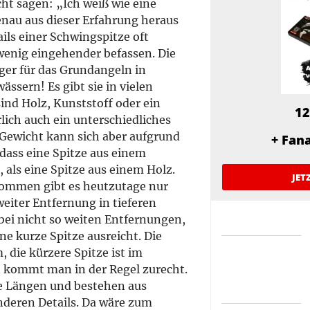
cht sagen: „Ich weiß wie eine
enau aus dieser Erfahrung heraus
ils einer Schwingspitze oft
wenig eingehender befassen. Die
iger für das Grundangeln in
ssern! Es gibt sie in vielen
ind Holz, Kunststoff oder ein
12
lich auch ein unterschiedliches
 Gewicht kann sich aber aufgrund
+ Fan
 dass eine Spitze aus einem
, als eine Spitze aus einem Holz.
JET
nommen gibt es heutzutage nur
eiter Entfernung in tieferen
ei nicht so weiten Entfernungen,
e kurze Spitze ausreicht. Die
 die kürzere Spitze ist im
n kommt man in der Regel zurecht.
e Längen und bestehen aus
anderen Details. Da wäre zum