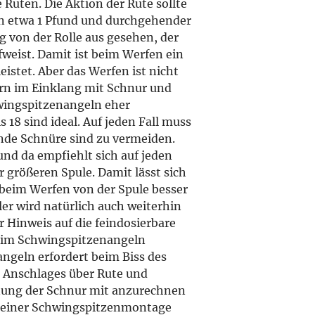
Ruten. Die Aktion der Rute sollte
von etwa 1 Pfund und durchgehender
ng von der Rolle aus gesehen, der
weist. Damit ist beim Werfen ein
eistet.
Aber das Werfen ist nicht
rn im Einklang mit Schnur und
chwingspitzenangeln eher
18 sind ideal. Auf jeden Fall muss
de Schnüre sind zu vermeiden.
und da empfiehlt sich auf jeden
er größeren Spule. Damit lässt sich
 beim Werfen von der Spule besser
er wird natürlich auch weiterhin
r Hinweis auf die feindosierbare
 beim Schwingspitzenangeln
geln erfordert beim Biss des
es Anschlages über Rute und
hnung der Schnur mit anzurechnen
n einer Schwingspitzenmontage