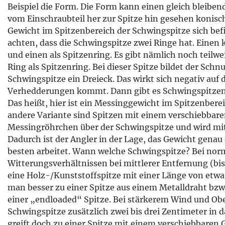
Beispiel die Form. Die Form kann einen gleich bleib
vom Einschraubteil her zur Spitze hin gesehen konisch
Gewicht im Spitzenbereich der Schwingspitze sich befin
achten, dass die Schwingspitze zwei Ringe hat. Einen 
und einen als Spitzenring. Es gibt nämlich noch teilw
Ring als Spitzenring. Bei dieser Spitze bildet der Schn
Schwingspitze ein Dreieck. Das wirkt sich negativ auf 
Verhedderungen kommt. Dann gibt es Schwingspitzen 
Das heißt, hier ist ein Messinggewicht im Spitzenberei
andere Variante sind Spitzen mit einem verschiebbaren
Messingröhrchen über der Schwingspitze und wird mit
Dadurch ist der Angler in der Lage, das Gewicht genau
besten arbeitet. Wann welche Schwingspitze? Bei no
Witterungsverhältnissen bei mittlerer Entfernung (bis
eine Holz-/Kunststoffspitze mit einer Länge von etwa 3
man besser zu einer Spitze aus einem Metalldraht bzw
einer „endloaded“ Spitze. Bei stärkerem Wind und Ober
Schwingspitze zusätzlich zwei bis drei Zentimeter in
greift doch zu einer Spitze mit einem verschiebbaren