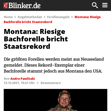
Home
Angelmethoden
Forellenangeln
Montana: Riesige
Bachforelle bricht Staatsrekord
Montana: Riesige
Bachforelle bricht
Staatsrekord
Die größten Forellen werden meist aus Neuseeland
gemeldet. Dieses Rekord-Exemplar einer
Bachforelle stammt jedoch aus Montana den USA.
Von
Andre Pawlitzki
13.12.2021, 15:21 Uhr
/
Kommentare