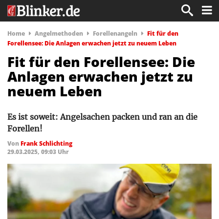
Home
Angelmethoden
Forellenangeln
Fit für den
Forellensee: Die Anlagen erwachen jetzt zu neuem Leben
Fit für den Forellensee: Die
Anlagen erwachen jetzt zu
neuem Leben
Es ist soweit: Angelsachen packen und ran an die
Forellen!
Von
Frank Schlichting
29.03.2025, 09:03 Uhr