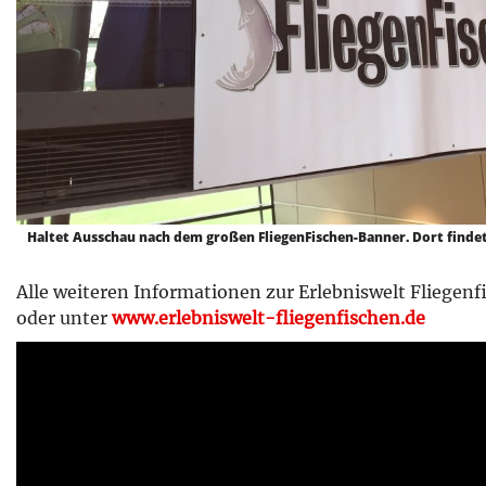
Haltet Ausschau nach dem großen FliegenFischen-Banner. Dort findet
Alle weiteren Informationen zur Erlebniswelt Fliege
oder unter
www.erlebniswelt-fliegenfischen.de