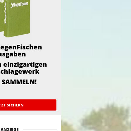
liegenFischen
usgaben
 einzigartigen
chlagewerk
T SAMMELN!
TZT SICHERN
ANZEIGE