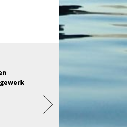
en
agewerk