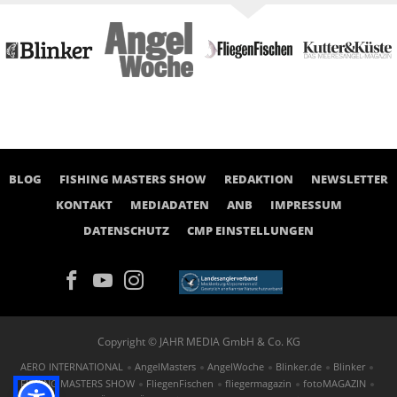
BLOG
FISHING MASTERS SHOW
REDAKTION
NEWSLETTER
KONTAKT
MEDIADATEN
ANB
IMPRESSUM
DATENSCHUTZ
CMP EINSTELLUNGEN
Copyright © JAHR MEDIA GmbH & Co. KG
AERO INTERNATIONAL
AngelMasters
AngelWoche
Blinker.de
Blinker
FISHING MASTERS SHOW
FliegenFischen
fliegermagazin
fotoMAGAZIN