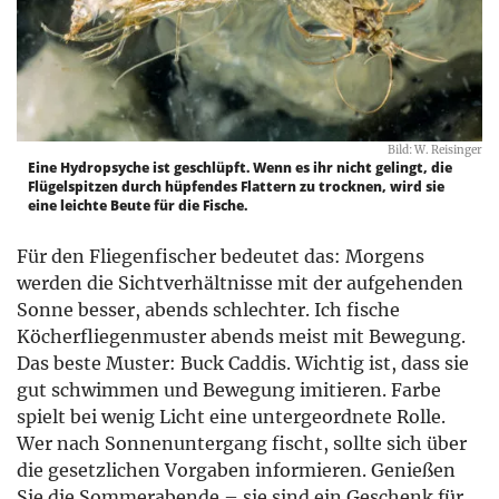
Bild: W. Reisinger
Eine Hydropsyche ist geschlüpft. Wenn es ihr nicht gelingt, die
Flügelspitzen durch hüpfendes Flattern zu trocknen, wird sie
eine leichte Beute für die Fische.
Für den Fliegenfischer bedeutet das: Morgens
werden die Sichtverhältnisse mit der aufgehenden
Sonne besser, abends schlechter. Ich fische
Köcherfliegenmuster abends meist mit Bewegung.
Das beste Muster: Buck Caddis. Wichtig ist, dass sie
gut schwimmen und Bewegung imitieren. Farbe
spielt bei wenig Licht eine untergeordnete Rolle.
Wer nach Sonnenuntergang fischt, sollte sich über
die gesetzlichen Vorgaben informieren. Genießen
Sie die Sommerabende – sie sind ein Geschenk für