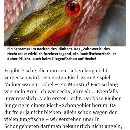
Ein Streamer im Rachen des Räubers. Das „Zahnwerk“ des
Hechtes ist wirklich furcht­erregend, ein Raubfischvorfach ist
daher Pflicht, auch beim Fliegenfischen auf Hecht!
Es gibt Fische, die man sein Leben lang nicht
vergessen wird. Den ersten Fisch zum Beispiel.
Meiner war ein Döbel – ein Monster! Fast so lang
wie mein Arm! Ich war sechs Jahre alt … Ebenfalls
unvergesslich: Mein erster Hecht. Der böse Räuber
lungerte in einem Fisch-Schongebiet herum. Da
durfte er ja nicht bleiben, allein schon wegen der
vielen Jungfische – wir verstehen uns? In
Schongebieten darf man bekanntlich nicht angeln,