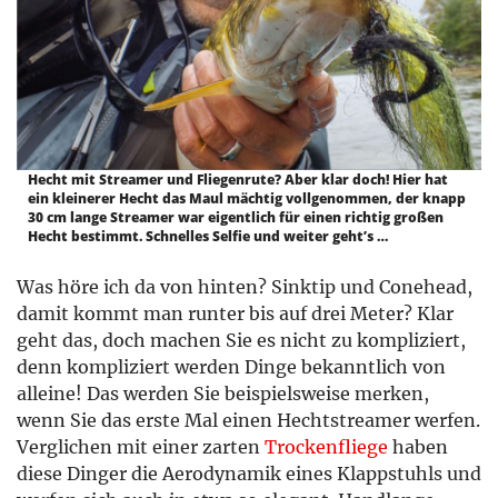
Hecht mit Streamer und Fliegenrute? Aber klar doch! Hier hat
ein kleinerer Hecht das Maul mächtig vollgenommen, der knapp
30 cm lange Streamer war eigentlich für einen richtig großen
Hecht bestimmt. Schnelles Selfie und weiter geht’s …
Was höre ich da von hinten? Sinktip und Conehead,
damit kommt man runter bis auf drei Meter? Klar
geht das, doch machen Sie es nicht zu kompliziert,
denn kompliziert werden Dinge bekanntlich von
alleine! Das werden Sie beispielsweise merken,
wenn Sie das erste Mal einen Hechtstreamer werfen.
Verglichen mit einer zarten
Trockenfliege
haben
diese Dinger die Aerodynamik eines Klappstuhls und