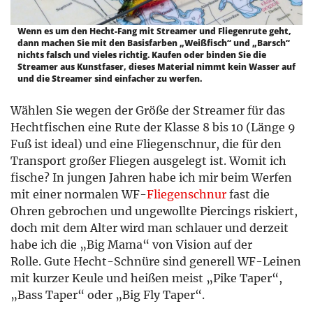
Wenn es um den Hecht-Fang mit Streamer und Fliegenrute geht,
dann machen Sie mit den Basisfarben „Weißfisch“ und „Barsch“
nichts falsch und vieles richtig. Kaufen oder binden Sie die
Streamer aus Kunstfaser, dieses Material nimmt kein Wasser auf
und die Streamer sind einfacher zu werfen.
Wählen Sie wegen der Größe der Streamer für das
Hechtfischen eine Rute der Klasse 8 bis 10 (Länge 9
Fuß ist ideal) und eine Fliegenschnur, die für den
Transport großer Fliegen ausgelegt ist. Womit ich
fische? In jungen Jahren habe ich mir beim Werfen
mit einer normalen WF-
Fliegenschnur
fast die
Ohren gebrochen und ungewollte Piercings riskiert,
doch mit dem Alter wird man schlauer und derzeit
habe ich die „Big Mama“ von Vision auf der
Rolle. Gute Hecht-Schnüre sind generell WF-Leinen
mit kurzer Keule und heißen meist „Pike Taper“,
„Bass Taper“ oder „Big Fly Taper“.