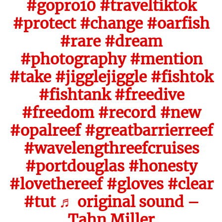
#gopro10
#traveltiktok
#protect
#change
#oarfish
#rare
#dream
#photography
#mention
#take
#jigglejiggle
#fishtok
#fishtank
#freedive
#freedom
#record
#new
#opalreef
#greatbarrierreef
#wavelengthreefcruises
#portdouglas
#honesty
#lovethereef
#gloves
#clear
#tut
♬ original sound –
Tahn Miller