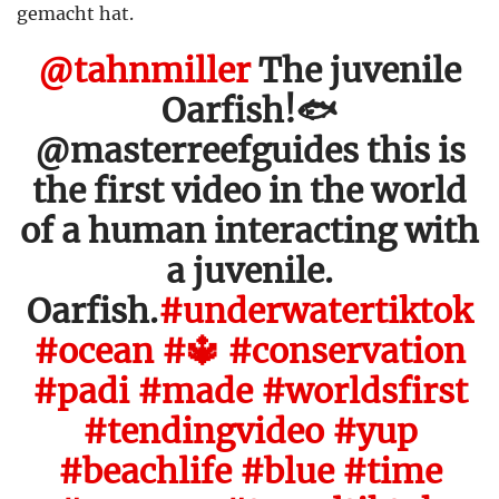
gemacht hat.
@tahnmiller
The juvenile
Oarfish!🐟
@masterreefguides this is
the first video in the world
of a human interacting with
a juvenile.
Oarfish.
#underwatertiktok
#ocean
#🔱
#conservation
#padi
#made
#worldsfirst
#tendingvideo
#yup
#beachlife
#blue
#time