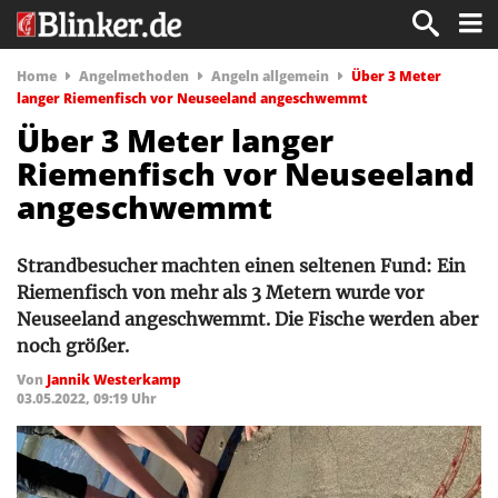
Home
Angelmethoden
Angeln allgemein
Über 3 Meter
langer Riemenfisch vor Neuseeland angeschwemmt
Über 3 Meter langer
Riemenfisch vor Neuseeland
angeschwemmt
Strandbesucher machten einen seltenen Fund: Ein
Riemenfisch von mehr als 3 Metern wurde vor
Neuseeland angeschwemmt. Die Fische werden aber
noch größer.
Von
Jannik Westerkamp
03.05.2022, 09:19 Uhr