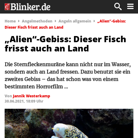
Home
Angelmethoden
Angeln allgemein
„Alien“-Gebiss:
Dieser Fisch frisst auch an Land
„Alien“-Gebiss: Dieser Fisch
frisst auch an Land
Die Sternfleckenmuräne kann nicht nur im Wasser,
sondern auch an Land fressen. Dazu benutzt sie ein
zweites Gebiss – das hat schon was von einem
bestimmten Horrorfilm …
Von
Jannik Westerkamp
30.06.2021, 18:09 Uhr