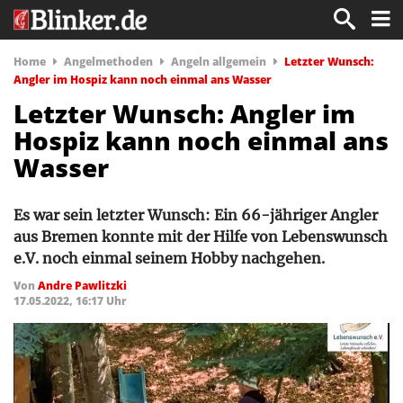
Home
Angelmethoden
Angeln allgemein
Letzter Wunsch:
Angler im Hospiz kann noch einmal ans Wasser
Letzter Wunsch: Angler im
Hospiz kann noch einmal ans
Wasser
Es war sein letzter Wunsch: Ein 66-jähriger Angler
aus Bremen konnte mit der Hilfe von Lebenswunsch
e.V. noch einmal seinem Hobby nachgehen.
Von
Andre Pawlitzki
17.05.2022, 16:17 Uhr