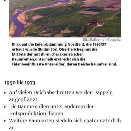
Bild: RaBoe-327 Wikipedia
Blick auf die Eiderabdämmung Nordfeld, die 1936/37
erbaut wurde (Bildmitte). Oberhalb beginnt die
Mitteleider mit ihren charakeristischen
Baumreihen,unterhalb erstreckt sich die
tidenbeeinflusste Untereider, deren Deiche baumfrei sind.
1950 bis 1973
Auf vielen Deichabschnitten werden Pappeln
angepflanzt.
Die Bäume sollen unter anderem der
Holzproduktion dienen.
Weitere Baumarten siedeln sich später natürlich
an.