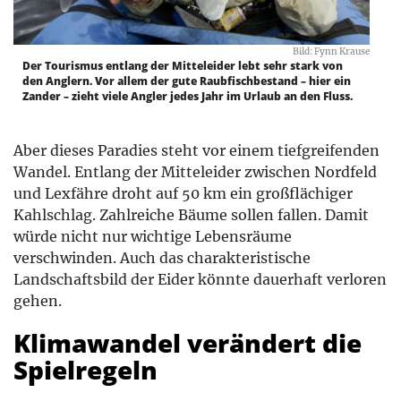
Bild: Fynn Krause
Der Tourismus entlang der Mitteleider lebt sehr stark von
den Anglern. Vor allem der gute Raubfischbestand – hier ein
Zander – zieht viele Angler jedes Jahr im Urlaub an den Fluss.
Aber dieses Paradies steht vor einem tiefgreifenden
Wandel. Entlang der Mitteleider zwischen Nordfeld
und Lexfähre droht auf 50 km ein großflächiger
Kahlschlag. Zahlreiche Bäume sollen fallen. Damit
würde nicht nur wichtige Lebensräume
verschwinden. Auch das charakteristische
Landschaftsbild der Eider könnte dauerhaft verloren
gehen.
Klimawandel verändert die
Spielregeln