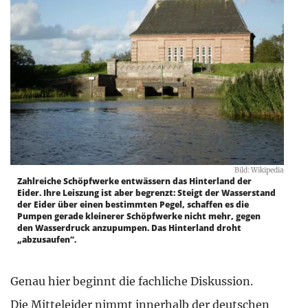
Bild: Wikipedia
Zahlreiche Schöpfwerke entwässern das Hinterland der
Eider. Ihre Leiszung ist aber begrenzt: Steigt der Wasserstand
der Eider über einen bestimmten Pegel, schaffen es die
Pumpen gerade kleinerer Schöpfwerke nicht mehr, gegen
den Wasserdruck anzupumpen. Das Hinterland droht
„abzusaufen“.
Genau hier beginnt die fachliche Diskussion.
Die Mitteleider nimmt innerhalb der deutschen