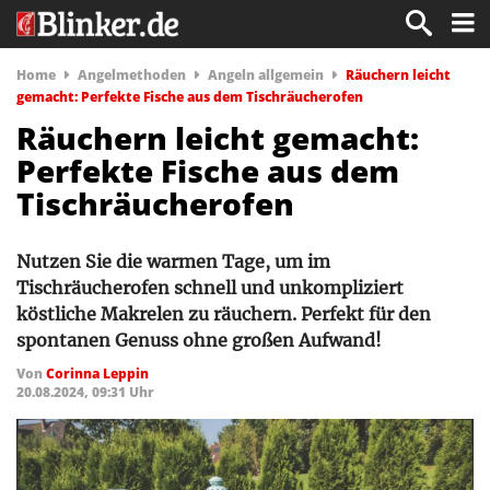
Home
Angelmethoden
Angeln allgemein
Räuchern leicht
gemacht: Perfekte Fische aus dem Tischräucherofen
Räuchern leicht gemacht:
Perfekte Fische aus dem
Tischräucherofen
Nutzen Sie die warmen Tage, um im
Tischräucherofen schnell und unkompliziert
köstliche Makrelen zu räuchern. Perfekt für den
spontanen Genuss ohne großen Aufwand!
Von
Corinna Leppin
20.08.2024, 09:31 Uhr