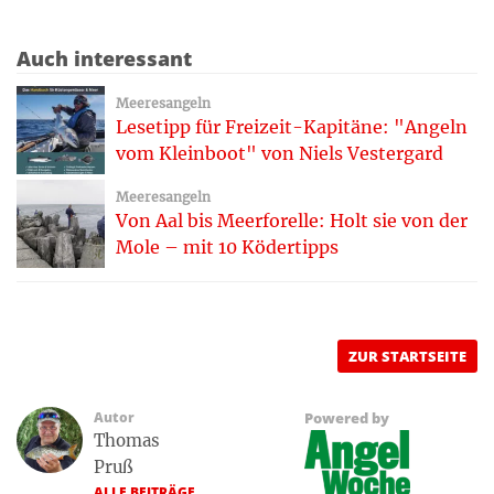
Auch interessant
Meeresangeln
Lesetipp für Freizeit-Kapitäne: "Angeln
vom Kleinboot" von Niels Vestergard
Meeresangeln
Von Aal bis Meerforelle: Holt sie von der
Mole – mit 10 Ködertipps
ZUR STARTSEITE
Autor
Powered by
Thomas
Pruß
ALLE BEITRÄGE