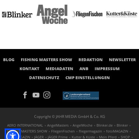
BLOG
FISHING MASTERS SHOW
REDAKTION
NEWSLETTER
KONTAKT
MEDIADATEN
ANB
IMPRESSUM
DATENSCHUTZ
CMP EINSTELLUNGEN
Copyright © JAHR MEDIA GmbH & Co. KG
AERO INTERNATIONAL
AngelMasters
AngelWoche
Blinker.de
Blinker
FISHING MASTERS SHOW
FliegenFischen
fliegermagazin
fotoMAGAZIN
GOLF MAGAZIN
JÄGER
JÄGER Prime
Kutter & Küste
Mein Pferd
SHOP