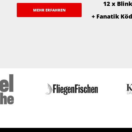
12 x Blin
MEHR ERFAHREN
+ Fanatik Kö