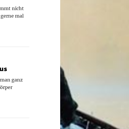
immt nicht
t gerne mal
dus
s man ganz
Körper