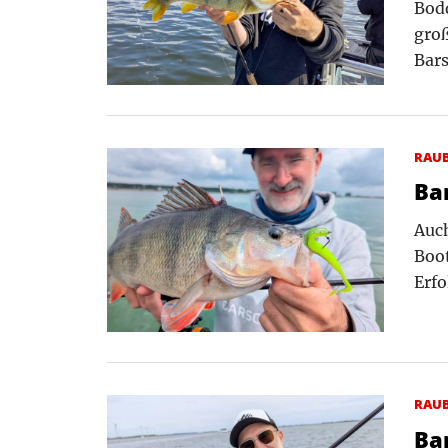
Bod
groß
Bar
RAU
Ba
Auch
Boot
Erfo
RAU
Ba