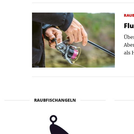
RAU
Fl
Über
Aber
als
RAUBFISCHANGELN