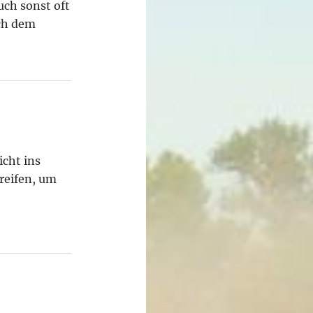
ch sonst oft
ach dem
cht ins
reifen, um