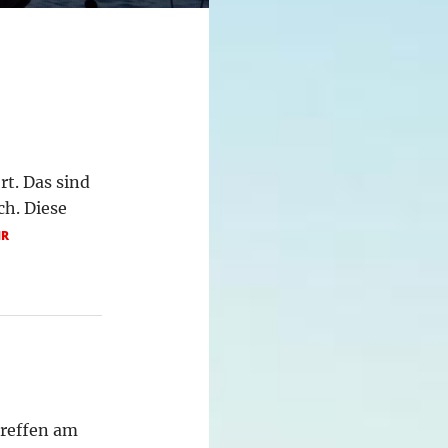
t. Das sind
ch. Diese
HR
reffen am