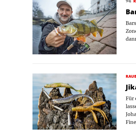
R
Ba
Bars
Zone
dan
RAU
Ji
Für
lass
Joha
Fine