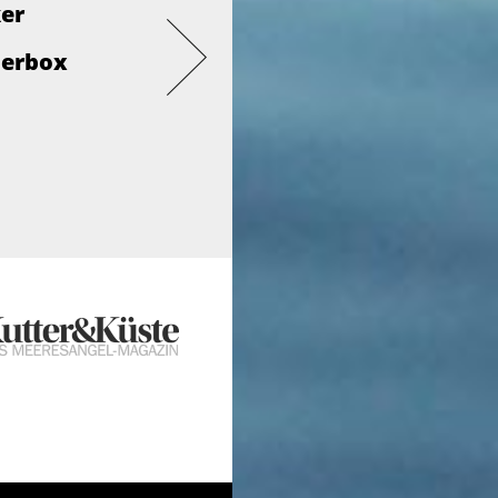
ker
derbox