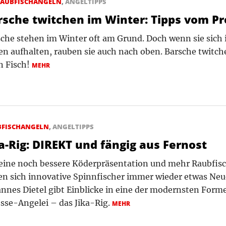
AUBFISCHANGELN
,
ANGELTIPPS
rsche twitchen im Winter: Tipps vom Pro
che stehen im Winter oft am Grund. Doch wenn sie sich 
n aufhalten, rauben sie auch nach oben. Barsche twitch
n Fisch!
MEHR
BFISCHANGELN
,
ANGELTIPPS
ka-Rig: DIREKT und fängig aus Fernost
 eine noch bessere Köderpräsentation und mehr Raubfis
en sich innovative Spinnfischer immer wieder etwas Neue
nnes Dietel gibt Einblicke in eine der modernsten Form
sse-Angelei – das Jika-Rig.
MEHR