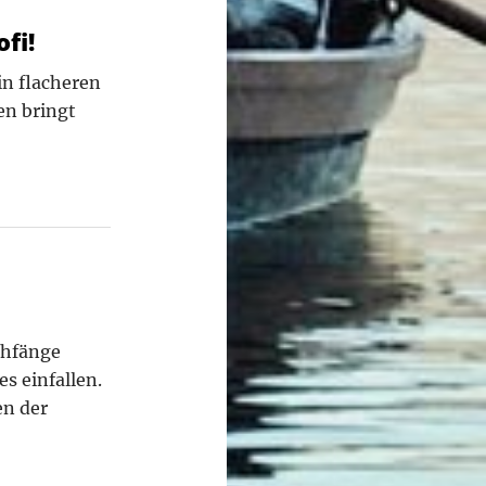
fi!
in flacheren
en bringt
chfänge
s einfallen.
en der