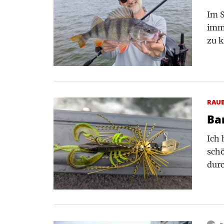
Im S
imme
zu k
RAU
Ba
Ich 
schö
durc