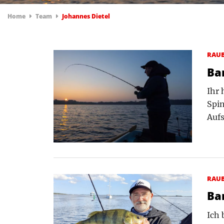
Home
Team
Johannes Dietel
RAU
Ba
Ihr 
Spin
Aufs
RAU
Ba
Ich