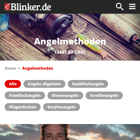
Angelmethoden
13447 ARTIKEL
Home
Angelmethoden
Alle
Angeln allgemein
Raubfischangeln
Friedfischangeln
Meeresangeln
Forellenangeln
Fliegenfischen
Karpfenangeln