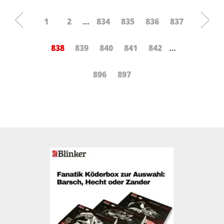
1
2
…
834
835
836
837
838
839
840
841
842
…
896
897