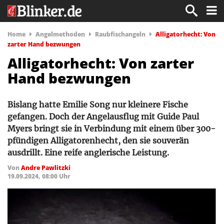
Home
Angelmethoden
Raubfischangeln
Alligatorhecht: Von
zarter Hand bezwungen
Alligatorhecht: Von zarter
Hand bezwungen
Bislang hatte Emilie Song nur kleinere Fische
gefangen. Doch der Angelausflug mit Guide Paul
Myers bringt sie in Verbindung mit einem über 300-
pfündigen Alligatorenhecht, den sie souverän
ausdrillt. Eine reife anglerische Leistung.
Von
Andre Pawlitzki
19.09.2024, 08:00 Uhr