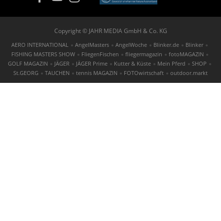
Copyright © JAHR MEDIA GmbH & Co. KG
AERO INTERNATIONAL
AngelMasters
AngelWoche
Blinker.de
Blinker
FISHING MASTERS SHOW
FliegenFischen
fliegermagazin
fotoMAGAZIN
GOLF MAGAZIN
JÄGER
JÄGER Prime
Kutter & Küste
Mein Pferd
SHOP
St.GEORG
TAUCHEN
tennis MAGAZIN
FOTOwirtschaft
outdoor.markt