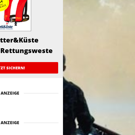
utter&Küste
 Rettungsweste
TZT SICHERN!
ANZEIGE
ANZEIGE