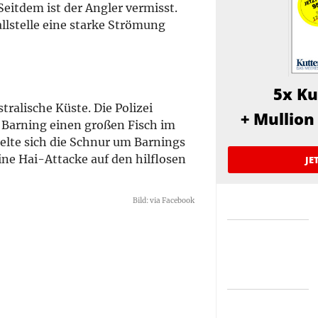
Seitdem ist der Angler vermisst.
llstelle eine starke Strömung
5x K
tralische Küste. Die Polizei
+
Mullion
s Barning einen großen Fisch im
ckelte sich die Schnur um Barnings
ine Hai-Attacke auf den hilflosen
JE
Bild: via Facebook