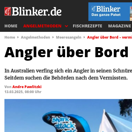
HOME
ANGELMETHODEN
FISCHREZEPTE
MAGAZINE
Home
Angelmethoden
Meeresangeln
Angler über Bord – verm
Angler über Bord
In Australien verfing sich ein Angler in seinen Schnü
Seitdem suchen die Behörden nach dem Vermissten.
Von
Andre Pawlitzki
13.03.2025, 08:00 Uhr