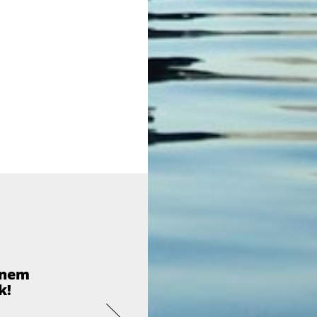
inem
k!