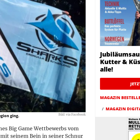
Jubiläumsau
Kutter & Küs
alle!
JET
MAGAZIN BESTELL
MAGAZIN DIGIT
Bild: via Facebook
gion ging.
ines Big Game Wettbewerbs vom
 mit seinem Bein in seiner Schnur