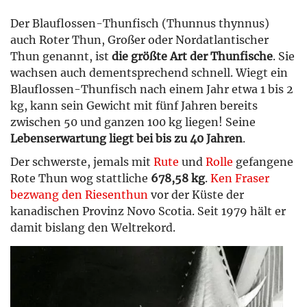
Thunfisch
Weißer
Der Blauflossen-Thunfisch (Thunnus thynnus)
1,40 m
60 kg
Thunfisch
auch Roter Thun, Großer oder Nordatlantischer
Schwarzflossen-
1,10 m
20 kg
Thun genannt, ist
die größte Art der Thunfische
. Sie
Thunfisch
wachsen auch dementsprechend schnell. Wiegt ein
Blauflossen-Thunfisch nach einem Jahr etwa 1 bis 2
kg, kann sein Gewicht mit fünf Jahren bereits
zwischen 50 und ganzen 100 kg liegen! Seine
Lebenserwartung liegt bei bis zu 40 Jahren
.
Der schwerste, jemals mit
Rute
und
Rolle
gefangene
Rote Thun wog stattliche
678,58 kg
.
Ken Fraser
bezwang den Riesenthun
vor der Küste der
kanadischen Provinz Novo Scotia. Seit 1979 hält er
damit bislang den Weltrekord.