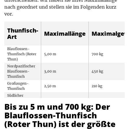
unterscheiden. Wir haben sie ihrer Maximallänge
nach geordnet und stellen sie im Folgenden kurz
vor.
Thunfisch-
Maximallänge
Maximalgew
Art
Blauflossen-
Thunfisch (Roter
5,00 m
700 kg
Thun)
Nordpazifischer
Blauflossen-
3,00 m
450 kg
Thunfisch
Großaugen-
2,50 m
210 kg
Thunfisch
Südlicher
Blauflossen-
2,45 m
260 kg
Bis zu 5 m und 700 kg: Der
Thunfisch
Blauflossen-Thunfisch
Gelbflossen-
2,40 m
240 kg
Thunfisch
(Roter Thun) ist der größte
Langschwanz-
1,45 m
36 kg