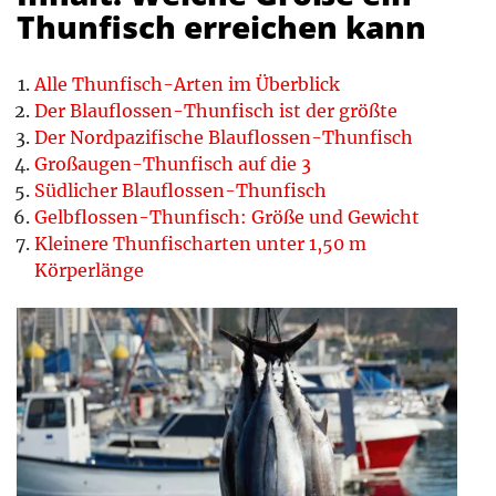
Thunfisch erreichen kann
Alle Thunfisch-Arten im Überblick
Der Blauflossen-Thunfisch ist der größte
Der Nordpazifische Blauflossen-Thunfisch
Großaugen-Thunfisch auf die 3
Südlicher Blauflossen-Thunfisch
Gelbflossen-Thunfisch: Größe und Gewicht
Kleinere Thunfischarten unter 1,50 m
Körperlänge