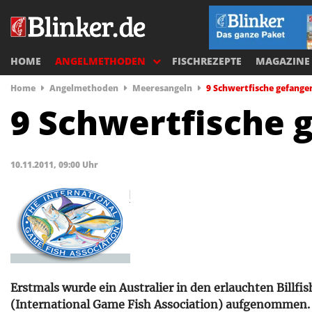
HOME
ANGELMETHODEN
FISCHREZEPTE
MAGAZINE
Home
Angelmethoden
Meeresangeln
9 Schwertfische gefange
9 Schwertfische 
10.11.2011, 09:00 Uhr
Erstmals wurde ein Australier in den erlauchten Billfi
(International Game Fish Association) aufgenommen.