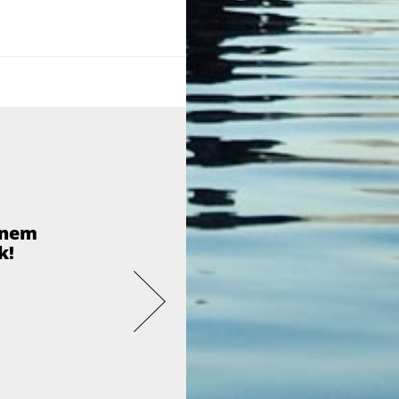
inem
k!