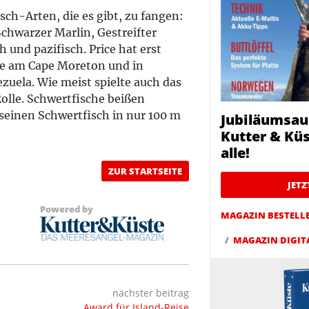
isch-Arten, die es gibt, zu fangen:
Schwarzer Marlin, Gestreifter
h und pazifisch. Price hat erst
he am Cape Moreton und in
zuela. Wie meist spielte auch das
Rolle. Schwertfische beißen
 seinen Schwertfisch in nur 100 m
Jubiläumsau
Kutter & Küs
alle!
ZUR STARTSEITE
JET
Powered by
MAGAZIN BESTELL
MAGAZIN DIGIT
nächster beitrag
Award für Island-Reise