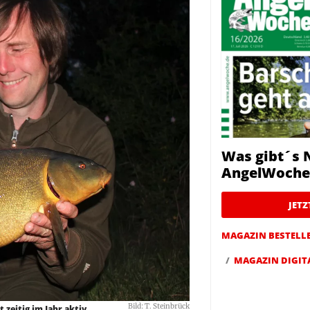
Was gibt´s 
AngelWoche
JET
MAGAZIN BESTELL
MAGAZIN DIGIT
Bild: T. Steinbrück
 zeitig im Jahr aktiv.