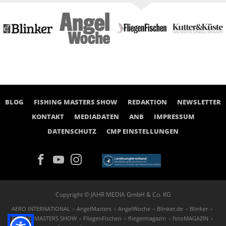
BLOG
FISHING MASTERS SHOW
REDAKTION
NEWSLETTER
KONTAKT
MEDIADATEN
ANB
IMPRESSUM
DATENSCHUTZ
CMP EINSTELLUNGEN
Copyright © JAHR MEDIA GmbH & Co. KG
AERO INTERNATIONAL
AngelMasters
AngelWoche
Blinker.de
Blinker
FISHING MASTERS SHOW
FliegenFischen
fliegermagazin
fotoMAGAZIN