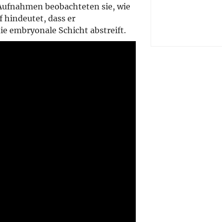
 Aufnahmen beobachteten sie, wie
 hindeutet, dass er
e embryonale Schicht abstreift.