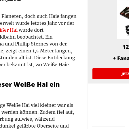
er Planeten, doch auch Haie fangen
rwelt wurde letztes Jahr vor der
ißer Hai
wurde dort
ldbahn beobachtet. Ein
 und Phillip Sternes von der
12
e, zeigt einen 1,5 Meter langen,
Stunden alt ist. Diese Entdeckung
+ Fan
er bekannt ist, wo Weiße Haie
JET
ser Weiße Hai ein
e Weiße Hai viel kleiner war als
r werden können. Zudem fiel auf,
ärbung aufwies, während
dunkel gefärbte Oberseite und