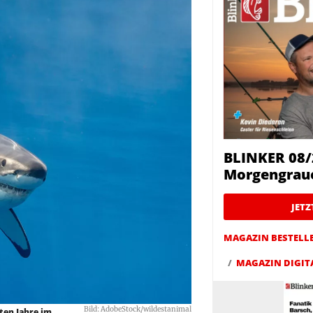
BLINKER 08/
Morgengrau
JET
MAGAZIN BESTELL
MAGAZIN DIGIT
Bild: AdobeStock/wildestanimal
sten Jahre im