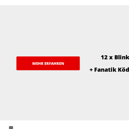
12 x Blin
MEHR ERFAHREN
+ Fanatik Kö