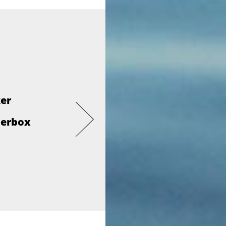
ker
derbox