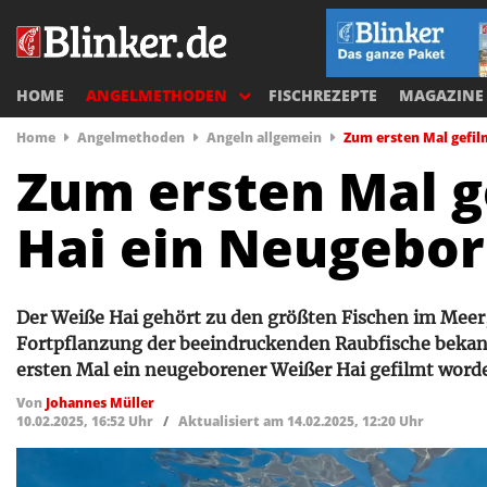
HOME
ANGELMETHODEN
FISCHREZEPTE
MAGAZINE
Home
Angelmethoden
Angeln allgemein
Zum ersten Mal gefil
Zum ersten Mal ge
Hai ein Neugebo
Der Weiße Hai gehört zu den größten Fischen im Meer, 
Fortpflanzung der beeindruckenden Raubfische bekannt
ersten Mal ein neugeborener Weißer Hai gefilmt worde
Von
Johannes Müller
10.02.2025, 16:52 Uhr
/
Aktualisiert am 14.02.2025, 12:20 Uhr