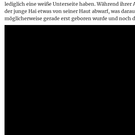
lediglich eine weiße Unterseite haben. Während ihrer
der junge Hai etwas von seiner Haut abwarf, was darauf
möglicherweise gerade erst geboren wurde und noch di