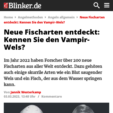
Home
Angelmethoden
Angeln allgemein
Neue Fischarten
entdeckt: Kennen Sie den Vampir-Wels?
Neue Fischarten entdeckt:
Kennen Sie den Vampir-
Wels?
Im Jahr 2022 haben Forscher über 200 neue
Fischarten aus aller Welt entdeckt. Dazu gehören
auch einige skurrile Arten wie ein Blut saugender
Wels und ein Fisch, der aus dem Wasser springen
kann.
Von
Jannik Westerkamp
03.03.2023, 13:48 Uhr
/
Kommentare