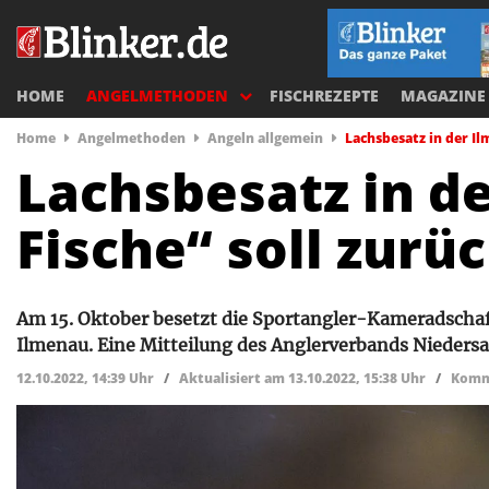
HOME
ANGELMETHODEN
FISCHREZEPTE
MAGAZINE
Home
Angelmethoden
Angeln allgemein
Lachsbesatz in der Il
Lachsbesatz in d
Fische“ soll zur
Am 15. Oktober besetzt die Sportangler-Kameradschaf
Ilmenau. Eine Mitteilung des Anglerverbands Nieders
12.10.2022, 14:39 Uhr
/
Aktualisiert am 13.10.2022, 15:38 Uhr
/
Komm