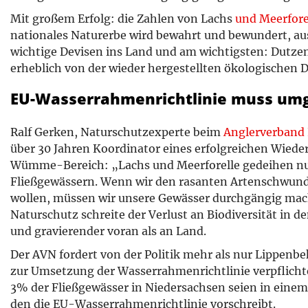
Mit großem Erfolg: die Zahlen von Lachs
und Meerfore
nationales Naturerbe wird bewahrt und bewundert, au
wichtige Devisen ins Land und am wichtigsten: Dutzen
erheblich von der wieder hergestellten ökologischen 
EU-Wasserrahmenrichtlinie muss um
Ralf Gerken, Naturschutzexperte beim
Anglerverband
über 30 Jahren Koordinator eines erfolgreichen Wiede
Wümme-Bereich: „Lachs und Meerforelle gedeihen nur
Fließgewässern. Wenn wir den rasanten Artenschwun
wollen, müssen wir unsere Gewässer durchgängig ma
Naturschutz schreite der Verlust an Biodiversität in 
und gravierender voran als an Land.
Der AVN fordert von der Politik mehr als nur Lippenb
zur Umsetzung der Wasserrahmenrichtlinie verpflichtet
3% der Fließgewässer in Niedersachsen seien in eine
den die EU-Wasserrahmenrichtlinie vorschreibt.