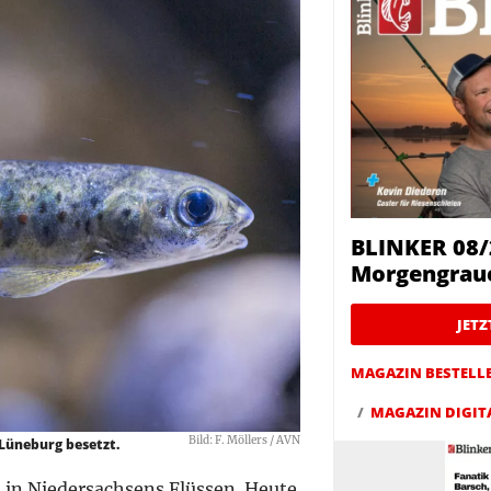
BLINKER 08/
Morgengrau
JET
MAGAZIN BESTELL
MAGAZIN DIGIT
Bild: F. Möllers / AVN
 Lüneburg besetzt.
t in Niedersachsens Flüssen. Heute