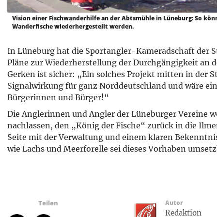
Vision einer Fischwanderhilfe an der Abtsmühle in Lüneburg: So kön
Wanderfische wiederhergestellt werden.
In Lüneburg hat die Sportangler-Kameradschaft der S
Pläne zur Wiederherstellung der Durchgängigkeit an d
Gerken ist sicher: „Ein solches Projekt mitten in der 
Signalwirkung für ganz Norddeutschland und wäre ein 
Bürgerinnen und Bürger!“
Die Anglerinnen und Angler der Lüneburger Vereine 
nachlassen, den „König der Fische“ zurück in die Ilme
Seite mit der Verwaltung und einem klaren Bekenntn
wie Lachs und Meerforelle sei dieses Vorhaben umsetz
Teilen
Autor
Redaktion