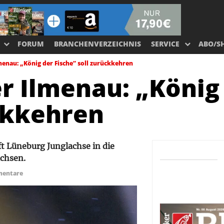
FORUM
BRANCHENVERZEICHNIS
SERVICE
ABO/S
menau: „König der Fische“ soll zurückkehren
er Ilmenau: „König
ückkehren
t Lüneburg Junglachse in die
achsen.
entare