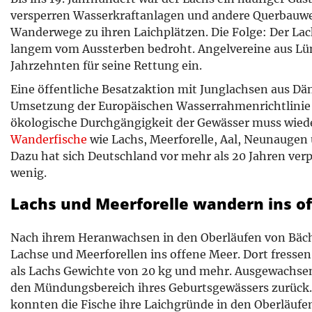
versperren Wasserkraftanlagen und andere Querbauwe
Wanderwege zu ihren Laichplätzen. Die Folge: Der Lach
langem vom Aussterben bedroht. Angelvereine aus Lün
Jahrzehnten für seine Rettung ein.
Eine öffentliche Besatzaktion mit Junglachsen aus Dä
Umsetzung der Europäischen Wasserrahmenrichtlinie 
ökologische Durchgängigkeit der Gewässer muss wiede
Wanderfische
wie Lachs, Meerforelle, Aal, Neunaugen 
Dazu hat sich Deutschland vor mehr als 20 Jahren verpfli
wenig.
Lachs und Meerforelle wandern ins o
Nach ihrem Heranwachsen in den Oberläufen von Bäc
Lachse und Meerforellen ins offene Meer. Dort fressen
als Lachs Gewichte von 20 kg und mehr. Ausgewachsen 
den Mündungsbereich ihres Geburtsgewässers zurück. 
konnten die Fische ihre Laichgründe in den Oberläufe