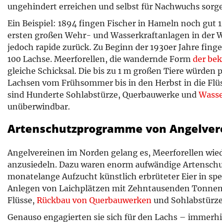
ungehindert erreichen und selbst für Nachwuchs sorg
Ein Beispiel: 1894 fingen Fischer in Hameln noch gut
ersten großen Wehr- und Wasserkraftanlagen in der 
jedoch rapide zurück. Zu Beginn der 1930er Jahre fin
100 Lachse. Meerforellen, die wandernde Form
der be
gleiche Schicksal. Die bis zu 1 m großen Tiere würden 
Lachsen vom Frühsommer bis in den Herbst in die Flüss
sind Hunderte Sohlabstürze, Querbauwerke und
Wasse
unüberwindbar.
Artenschutzprogramme von Angelvere
Angelvereinen im Norden gelang es, Meerforellen wie
anzusiedeln. Dazu waren enorm aufwändige Artensc
monatelange Aufzucht künstlich erbrüteter Eier in spe
Anlegen von Laichplätzen mit Zehntausenden Tonnen 
Flüsse,
Rückbau von Querbauwerken
und Sohlabstürze
Genauso engagierten sie sich für den Lachs – immerhi