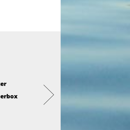
ker
derbox