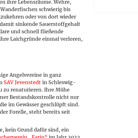
ten ihre Lebensräume. Wehre,
Wanderfischen schwierig bis
zukehren oder von dort wieder
damit sinkende Sauerstoffgehalt
klare und schnell fließende
ihre Laichgründe einmal verloren,
nige Angelvereine in ganz
em
SAV Jevenstedt
in Schleswig-
u zu renaturieren. Ihre Mühe
einer Bestandskontrolle nicht nur
die im Gewässer geschlüpft sind.
der Forelle, steht bereits seit
, kein Grund dafür sind, ein
scherverein „Fario“
im Jahr 2022.