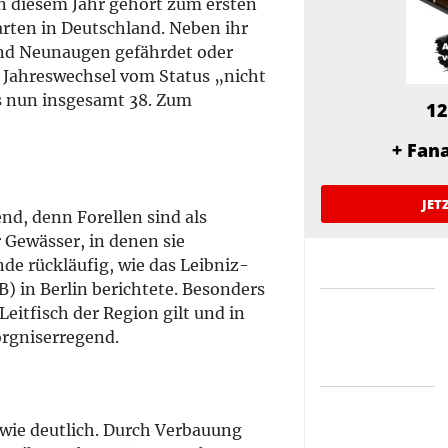
 In diesem Jahr gehört zum ersten
arten in Deutschland. Neben ihr
 und Neunaugen gefährdet oder
 Jahreswechsel vom Status „nicht
es nun insgesamt 38. Zum
12
+ Fan
JET
nd, denn Forellen sind als
 Gewässer, in denen sie
nde rückläufig, wie das Leibniz-
B) in Berlin berichtete. Besonders
eitfisch der Region gilt und in
orgniserregend.
 wie deutlich. Durch Verbauung