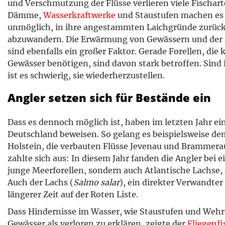
und Verschmutzung der Flüsse verlieren viele Fischar
Dämme,
Wasserkraftwerke
und Staustufen machen es 
unmöglich, in ihre angestammten Laichgründe zurück
abzuwandern. Die Erwärmung von Gewässern und der 
sind ebenfalls ein großer Faktor. Gerade Forellen, die 
Gewässer benötigen, sind davon stark betroffen. Sind 
ist es schwierig, sie wiederherzustellen.
Angler setzen sich für Bestände ein
Dass es dennoch möglich ist, haben im letzten Jahr ei
Deutschland beweisen. So gelang es beispielsweise d
Holstein, die verbauten Flüsse Jevenau und Brammera
zahlte sich aus: In diesem Jahr fanden die Angler bei 
junge Meerforellen, sondern auch Atlantische Lachse, 
Auch der Lachs (
Salmo salar
), ein direkter Verwandter 
längerer Zeit auf der Roten Liste.
Dass Hindernisse im Wasser, wie Staustufen und Wehre
Gewässer als verloren zu erklären, zeigte der
Fliegenfi