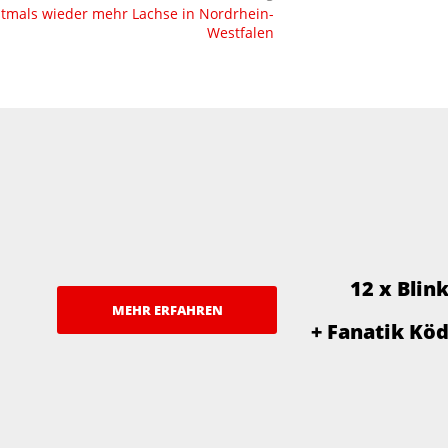
stmals wieder mehr Lachse in Nordrhein-
Westfalen
12 x Blin
MEHR ERFAHREN
+ Fanatik Kö