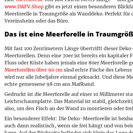
www.DAFV.Shop
gibt es jetzt einen besonderen Blickfa
Meerforelle in Traumgröße als Wanddeko. Perfekt für
Vereinsheim oder das Büro.
Das ist eine Meerforelle in Traumgröß
Mit fast 100 Zentimetern Länge übertrifft dieser Dek
Meerforellen. Denn eine 70er ist bereits ein kapitaler
Fluss oder Küste haben jemals eine 80er Meerforelle 
Meerforellen über 90 cm
sind echte Fische des Leben
wird nur alle Jubeljahre einmal geknackt. Und diese Me
echte gemessene 98 cm ans Maßband.
Gedruckt ist die Meerforelle auf einer 10 Millimeter 
Leichtschaumplatte. Das Material ist stabil, gleichzeit
also, um den Fisch an der Wand zu montieren oder fr
Ein besonderer Effekt: Die Deko-Meerforelle ist beidse
auch dann realistisch, wenn sie frei hängt und von be
kann. Auf der Rückseite befindet sich klein das Logo d