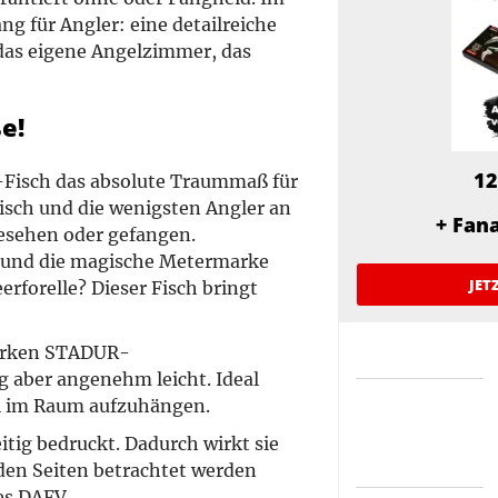
ng für Angler: eine detailreiche
 das eigene Angelzimmer, das
e!
12
o-Fisch das absolute Traummaß für
 Fisch und die wenigsten Angler an
+ Fan
gesehen oder gefangen.
s und die magische Metermarke
JET
erforelle? Dieser Fisch bringt
starken STADUR-
ig aber angenehm leicht. Ideal
ei im Raum aufzuhängen.
itig bedruckt. Dadurch wirkt sie
iden Seiten betrachtet werden
es DAFV.