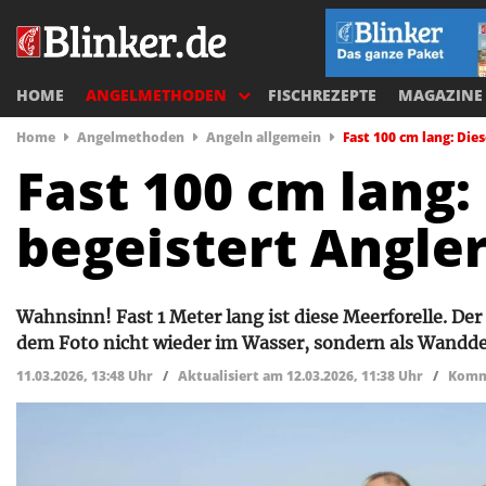
HOME
ANGELMETHODEN
FISCHREZEPTE
MAGAZINE
Home
Angelmethoden
Angeln allgemein
Fast 100 cm lang: Die
Fast 100 cm lang:
begeistert Angler
Wahnsinn! Fast 1 Meter lang ist diese Meerforelle. De
dem Foto nicht wieder im Wasser, sondern als Wandd
11.03.2026, 13:48 Uhr
/
Aktualisiert am 12.03.2026, 11:38 Uhr
/
Komm