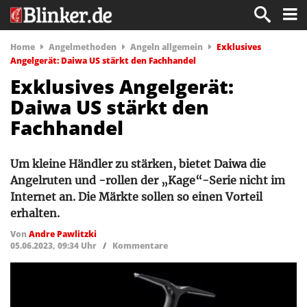
Home
Angelmethoden
Angeln allgemein
Exklusives
Angelgerät: Daiwa US stärkt den Fachhandel
Exklusives Angelgerät:
Daiwa US stärkt den
Fachhandel
Um kleine Händler zu stärken, bietet Daiwa die
Angelruten und -rollen der „Kage“-Serie nicht im
Internet an. Die Märkte sollen so einen Vorteil
erhalten.
Von
Andre Pawlitzki
05.06.2023, 09:34 Uhr
/
Kommentare