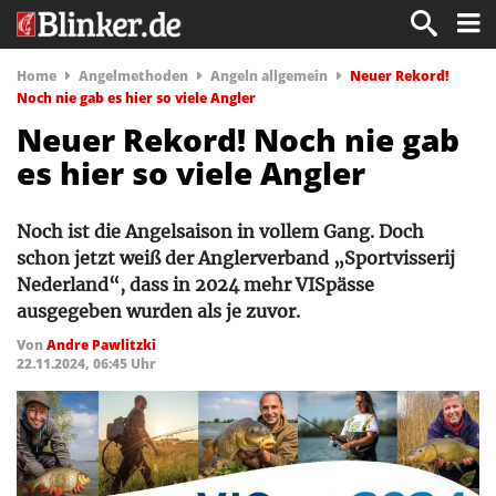
Home
Angelmethoden
Angeln allgemein
Neuer Rekord!
Noch nie gab es hier so viele Angler
Neuer Rekord! Noch nie gab
es hier so viele Angler
Noch ist die Angelsaison in vollem Gang. Doch
schon jetzt weiß der Anglerverband „Sportvisserij
Nederland“, dass in 2024 mehr VISpässe
ausgegeben wurden als je zuvor.
Von
Andre Pawlitzki
22.11.2024, 06:45 Uhr