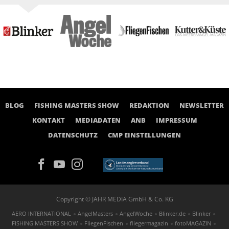
BLOG
FISHING MASTERS SHOW
REDAKTION
NEWSLETTER
KONTAKT
MEDIADATEN
ANB
IMPRESSUM
DATENSCHUTZ
CMP EINSTELLUNGEN
Copyright © JAHR MEDIA GmbH & Co. KG
AERO INTERNATIONAL
AngelMasters
AngelWoche
Blinker.de
Blinker
FISHING MASTERS SHOW
FliegenFischen
fliegermagazin
fotoMAGAZIN