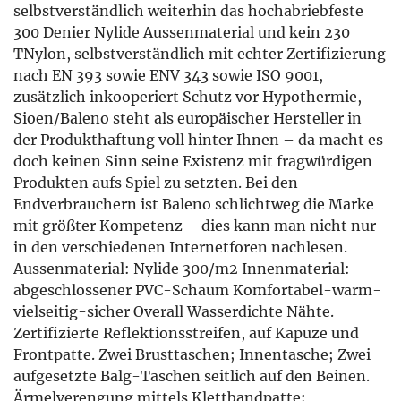
selbstverständlich weiterhin das hochabriebfeste
300 Denier Nylide Aussenmaterial und kein 230
TNylon, selbstverständlich mit echter Zertifizierung
nach EN 393 sowie ENV 343 sowie ISO 9001,
zusätzlich inkooperiert Schutz vor Hypothermie,
Sioen/Baleno steht als europäischer Hersteller in
der Produkthaftung voll hinter Ihnen – da macht es
doch keinen Sinn seine Existenz mit fragwürdigen
Produkten aufs Spiel zu setzten. Bei den
Endverbrauchern ist Baleno schlichtweg die Marke
mit größter Kompetenz – dies kann man nicht nur
in den verschiedenen Internetforen nachlesen.
Aussenmaterial: Nylide 300/m2 Innenmaterial:
abgeschlossener PVC-Schaum Komfortabel-warm-
vielseitig-sicher Overall Wasserdichte Nähte.
Zertifizierte Reflektionsstreifen, auf Kapuze und
Frontpatte. Zwei Brusttaschen; Innentasche; Zwei
aufgesetzte Balg-Taschen seitlich auf den Beinen.
Ärmelverengung mittels Klettbandpatte;