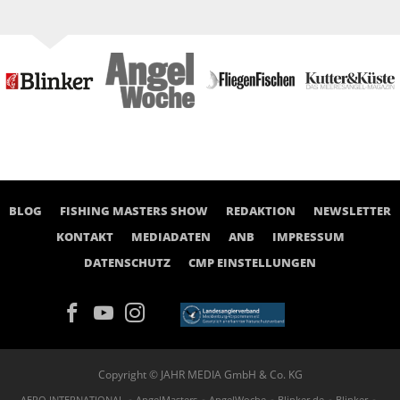
BLOG
FISHING MASTERS SHOW
REDAKTION
NEWSLETTER
KONTAKT
MEDIADATEN
ANB
IMPRESSUM
DATENSCHUTZ
CMP EINSTELLUNGEN
Copyright © JAHR MEDIA GmbH & Co. KG
AERO INTERNATIONAL
AngelMasters
AngelWoche
Blinker.de
Blinker