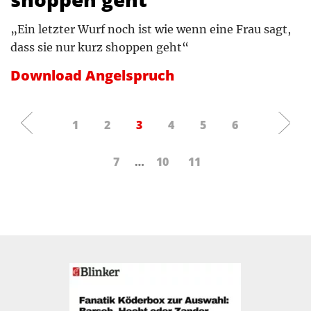
„Ein letzter Wurf noch ist wie wenn eine Frau sagt,
dass sie nur kurz shoppen geht“
Download Angelspruch
1
2
3
4
5
6
7
…
10
11