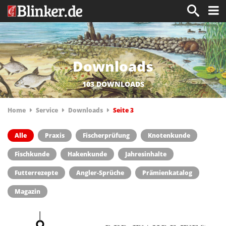
Downloads
103 DOWNLOADS
Home
Service
Downloads
Seite 3
Alle
Praxis
Fischerprüfung
Knotenkunde
Fischkunde
Hakenkunde
Jahresinhalte
Futterrezepte
Angler-Sprüche
Prämienkatalog
Magazin