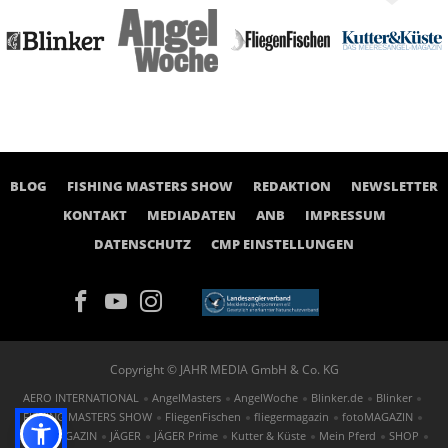
BLOG
FISHING MASTERS SHOW
REDAKTION
NEWSLETTER
KONTAKT
MEDIADATEN
ANB
IMPRESSUM
DATENSCHUTZ
CMP EINSTELLUNGEN
Copyright © JAHR MEDIA GmbH & Co. KG
AERO INTERNATIONAL
AngelMasters
AngelWoche
Blinker.de
Blinker
FISHING MASTERS SHOW
FliegenFischen
fliegermagazin
fotoMAGAZIN
GOLF MAGAZIN
JÄGER
JÄGER Prime
Kutter & Küste
Mein Pferd
SHOP