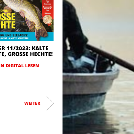
ER 11/2023: KALTE
E, GROSSE HECHTE!
N DIGITAL LESEN
WEITER