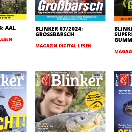
4: AAL
BLINKER 07/2024:
BLINK
GROSSBARSCH
SUPER
LESEN
GUMMI
MAGAZIN DIGITAL LESEN
MAGAZI