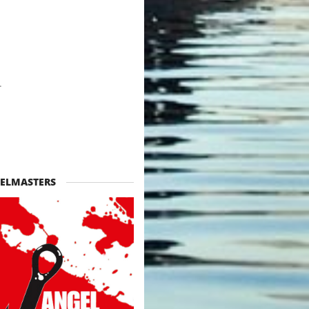
.
ELMASTERS