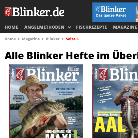
HOME
ANGELMETHODEN
FISCHREZEPTE
MAGAZINE
Home
Magazine
Blinker
Seite 3
Alle Blinker Hefte im Über