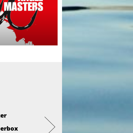
ker
derbox