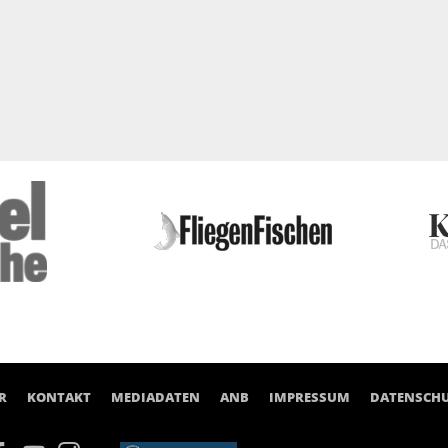
R
KONTAKT
MEDIADATEN
ANB
IMPRESSUM
DATENSCH