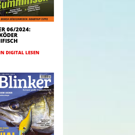
ER 06/2024:
KÖDER
FISCH
N DIGITAL LESEN