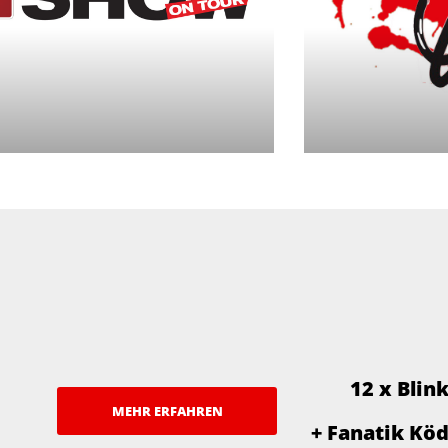
12 x Blin
MEHR ERFAHREN
+ Fanatik Kö