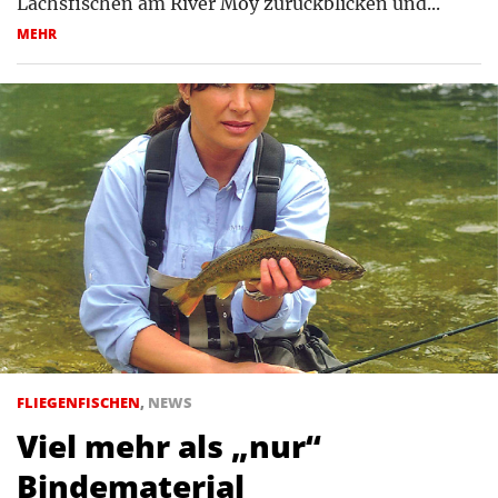
Lachsfischen am River Moy zurückblicken und...
MEHR
FLIEGENFISCHEN
,
NEWS
Viel mehr als „nur“
Bindematerial