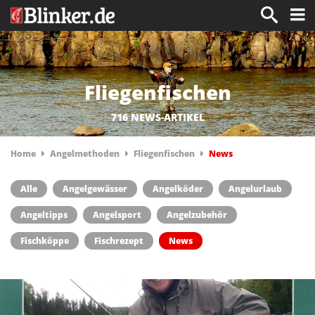
Fliegenfischen
716 NEWS-ARTIKEL
Home
Angelmethoden
Fliegenfischen
News
Alle
Angelgewässer
Angelköder
Angelurlaub
Angeltipps
Angelsport
Angelzubehör
Fischköppe
Fischrezept
News