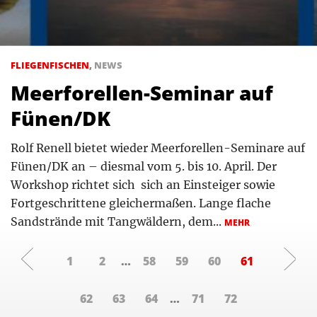
FLIEGENFISCHEN
,
NEWS
Meerforellen-Seminar auf
Fünen/DK
Rolf Renell bietet wieder Meerforellen-Seminare auf
Fünen/DK an – diesmal vom 5. bis 10. April. Der
Workshop richtet sich sich an Einsteiger sowie
Fortgeschrittene gleichermaßen. Lange flache
Sandstrände mit Tangwäldern, dem...
MEHR
1
2
…
58
59
60
61
62
63
64
…
71
72