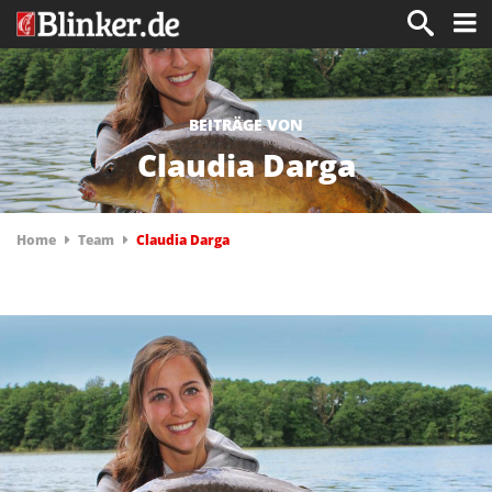
BEITRÄGE VON
Claudia Darga
Home
Team
Claudia Darga