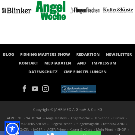
BLOG
FISHING MASTERS SHOW
REDAKTION
NEWSLETTER
KONTAKT
MEDIADATEN
ANB
IMPRESSUM
DATENSCHUTZ
CMP EINSTELLUNGEN
Copyright © JAHR MEDIA GmbH & Co. KG
AERO INTERNATIONAL
AngelMasters
AngelWoche
Blinker.de
Blinker
FISHING MASTERS SHOW
FliegenFischen
fliegermagazin
fotoMAGAZIN
GOLF MAGAZIN
JÄGER
JÄGER Prime
Kutter & Küste
Mein Pferd
SHOP